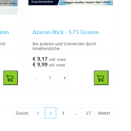
ramm
Azaron-Stick - 5,75 Gramm
rch
Bei Juckreiz und Schmerzen durch
Insektenstiche.
€ 9,17
exkl. mwst
€ 9,99
inkl. mwst.
-
+
Zurück
1
2
3
...
27
Weiter