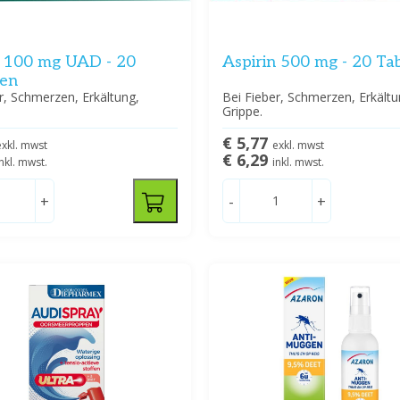
n 100 mg UAD - 20
Aspirin 500 mg - 20 Ta
ten
r, Schmerzen, Erkältung,
Bei Fieber, Schmerzen, Erkältu
Grippe.
€ 5,77
exkl. mwst
exkl. mwst
€ 6,29
inkl. mwst.
inkl. mwst.
+
-
+