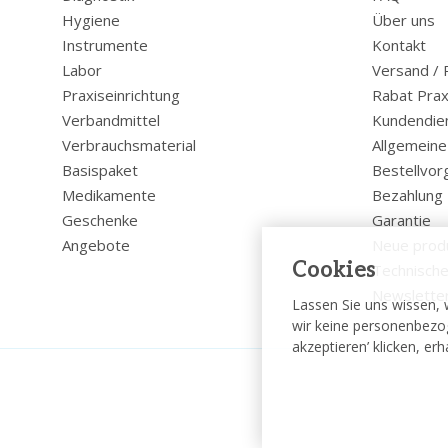
Hygiene
Über uns
Instrumente
Kontakt
Labor
Versand /
Praxiseinrichtung
Rabat Prax
Verbandmittel
Kundendie
Verbrauchsmaterial
Allgemein
Basispaket
Bestellvor
Medikamente
Bezahlung
Geschenke
Garantie
Angebote
Neue prod
Cookies
Technische
Newslette
Lassen Sie uns wissen, 
wir keine personenbezog
akzeptieren’ klicken, er