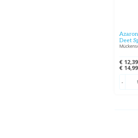
Azaron
Deet S
Mückensc
€ 12,3
€ 14,9
-