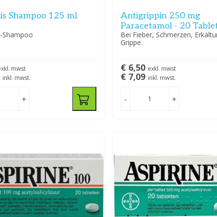
uis Shampoo 125 ml
Antigrippin 250 mg
Paracetamol - 20 Table
s-Shampoo
Bei Fieber, Schmerzen, Erkältu
Grippe.
€ 6,50
exkl. mwst
exkl. mwst
9
€ 7,09
inkl. mwst.
inkl. mwst.
+
-
+