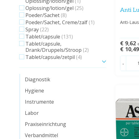
Oplossing/lotion/gel
(1)
Oplossing/lotion/gel
(25)
Anti L
Poeder/Sachet
(8)
Poeder/Sachet, Creme/zalf
(1)
Anti-Lau
Spray
(22)
Tablet/capsule
(131)
€ 9,62
Tablet/capsule,
€ 10,4
Drank/Druppels/Stroop
(2)
Tablet/capsule/zetpil
(4)
-
Zeig mehr
Diagnostik
Hygiene
Instrumente
Labor
Praxiseinrichtung
Verbandmittel