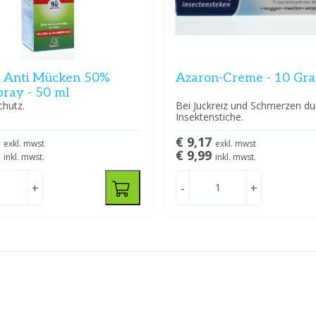
 Anti Mücken 50%
Azaron-Creme - 10 G
pray - 50 ml
hutz.
Bei Juckreiz und Schmerzen du
Insektenstiche.
9
€ 9,17
exkl. mwst
exkl. mwst
9
€ 9,99
inkl. mwst.
inkl. mwst.
+
-
+