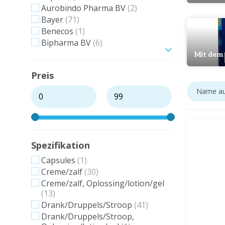
Aurobindo Pharma BV
(2)
Bayer
(71)
Benecos
(1)
Bipharma BV
(6)
Zeig mehr
Mit dem
Preis
Spezifikation
Capsules
(1)
Creme/zalf
(30)
Creme/zalf, Oplossing/lotion/gel
(13)
Drank/Druppels/Stroop
(41)
Drank/Druppels/Stroop,