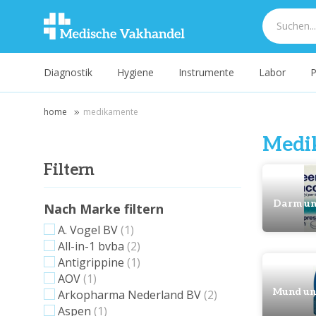
Diagnostik
Hygiene
Instrumente
Labor
P
home
medikamente
Medi
Filtern
Darm un
Nach Marke filtern
A. Vogel BV
(1)
All-in-1 bvba
(2)
Antigrippine
(1)
AOV
(1)
Mund un
Arkopharma Nederland BV
(2)
Aspen
(1)