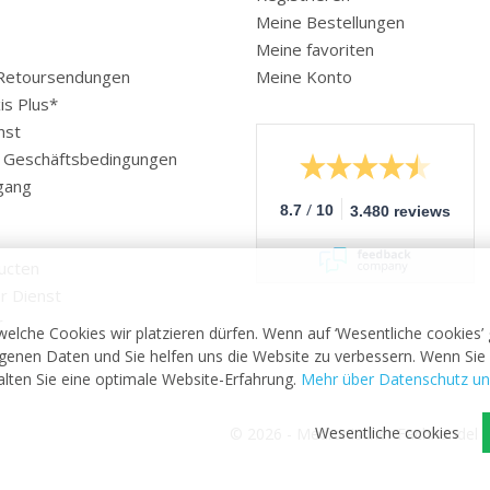
Meine Bestellungen
Meine favoriten
 Retoursendungen
Meine Konto
is Plus*
nst
e Geschäftsbedingungen
gang
/
8.7
10
3.480 reviews
ucten
r Dienst
r
welche Cookies wir platzieren dürfen. Wenn auf ‘Wesentliche cookies’
enen Daten und Sie helfen uns die Website zu verbessern. Wenn Sie 
halten Sie eine optimale Website-Erfahrung.
Mehr über Datenschutz un
Wesentliche cookies
© 2026 - Medizinischer Fachhandel