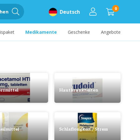
0
hen
Deutsch
ispaket
Medikamente
Geschenke
Angebote
rzmittel
Hautkrankheiten
eilmittel
Schlaflosigkeit / Stress