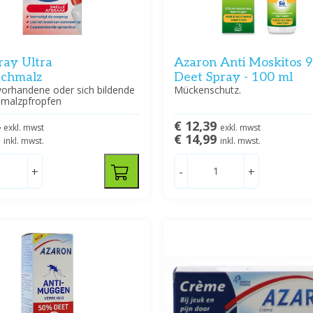
ray Ultra
Azaron Anti Moskitos 
chmalz
Deet Spray - 100 ml
vorhandene oder sich bildende
Mückenschutz.
malzpfropfen
4
€ 12,39
exkl. mwst
exkl. mwst
9
€ 14,99
inkl. mwst.
inkl. mwst.
+
-
+