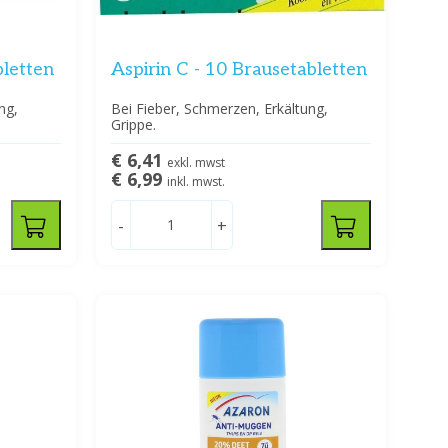
bletten
Aspirin C - 10 Brausetabletten
ng,
Bei Fieber, Schmerzen, Erkältung,
Grippe.
€ 6,41
exkl. mwst
€ 6,99
inkl. mwst.
-
+