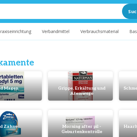
Suc
raxiseinrichtung
Verbandmittel
Verbrauchsmaterial
Bas
kamente
d Magen
Grippe, Erkältung und
Schme
Atemwege
d Zähne
Morning after pil -
Haarh
Geburtenkontrolle