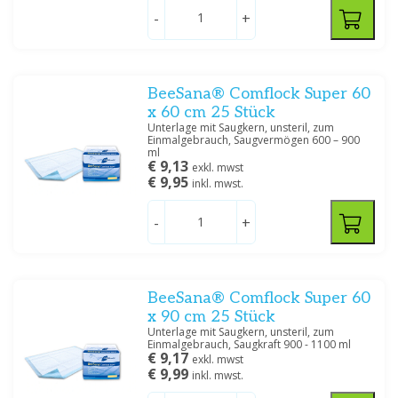
-
+
Preis
BeeSana® Comflock Super 60
x 60 cm 25 Stück
Unterlage mit Saugkern, unsteril, zum
Spezifikation
Einmalgebrauch, Saugvermögen 600 – 900
ml
0.5 druppels
(1)
€ 9,13
exkl. mwst
1 druppel
(1)
€ 9,95
inkl. mwst.
1.5 druppels
(1)
2 druppels
(2)
-
+
3 druppels
(3)
4 druppels
(2)
5 druppels
(3)
BeeSana® Comflock Super 60
6-9 druppels
(1)
x 90 cm 25 Stück
8 druppels
(3)
Unterlage mit Saugkern, unsteril, zum
Einmalgebrauch, Saugkraft 900 - 1100 ml
€ 9,17
exkl. mwst
€ 9,99
inkl. mwst.
Filtern