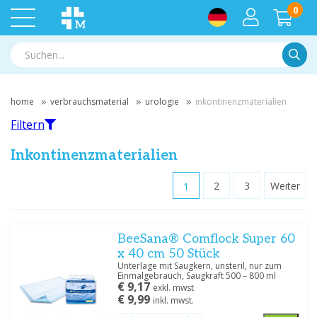
0
Suche
home
verbrauchsmaterial
urologie
inkontinenzmaterialien
Filtern
Inkontinenzmaterialien
1
2
3
Weiter
Filtern
BeeSana® Comflock Super 60
Nach Marke filtern
x 40 cm 50 Stück
Hartmann
(20)
Unterlage mit Saugkern, unsteril, nur zum
Einmalgebrauch, Saugkraft 500 – 800 ml
Medische Vakhandel
(3)
€ 9,17
exkl. mwst
Meditrade
(3)
€ 9,99
inkl. mwst.