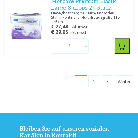
Molicare Premium Elastic
Large 8 drops 24 Stück
Einweghöschen; bei Harn- und/oder
Stuhlinkontinenz. Hüft-/Bauchgröße 115-
145cm
€ 27,48
exkl. mwst
€ 29,95
inkl. mwst.
-
+
1
2
3
Weiter
Bleiben Sie auf unseren sozialen
Kanälen in Kontakt!