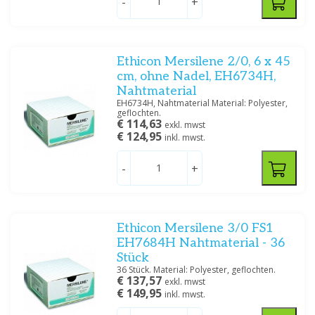
Preis
-
+
Ethicon Mersilene 2/0, 6 x 45
cm, ohne Nadel, EH6734H,
Stärke USP
Nahtmaterial
EH6734H, Nahtmaterial Material: Polyester,
2-0
(2)
geflochten.
€ 114,63
3-0
(2)
exkl. mwst
€ 124,95
inkl. mwst.
4-0
(2)
5-0
(1)
-
+
Filtern
Ethicon Mersilene 3/0 FS1
EH7684H Nahtmaterial - 36
Stück
36 Stück. Material: Polyester, geflochten.
€ 137,57
exkl. mwst
€ 149,95
inkl. mwst.