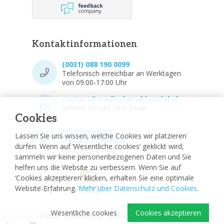
Kontaktinformationen
(0031) 088 190 0099
Telefonisch erreichbar an Werktagen
von 09:00-17:00 Uhr
contact@medischevakhandel.nl
Senden Sie uns eine Email.
Cookies
Phoenixweg 43,
Lassen Sie uns wissen, welche Cookies wir platzieren
9641 KS Veendam
dürfen. Wenn auf ‘Wesentliche cookies’ geklickt wird,
Vind ons op Maps.
sammeln wir keine personenbezogenen Daten und Sie
helfen uns die Website zu verbessern. Wenn Sie auf
‘Cookies akzeptieren’ klicken, erhalten Sie eine optimale
Website-Erfahrung.
Mehr über Datenschutz und Cookies
.
Wesentliche cookies
Cookies akzeptieren
© 2026 - Medizinischer Fachhandel
Sitemap