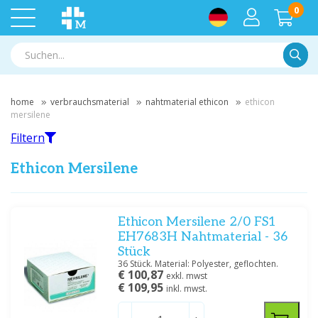
0
Suche
home
verbrauchsmaterial
nahtmaterial ethicon
ethicon
mersilene
Filtern
Ethicon Mersilene
Filtern
Ethicon Mersilene 2/0 FS1
EH7683H Nahtmaterial - 36
Stück
Nach Marke filtern
36 Stück. Material: Polyester, geflochten.
€ 100,87
Ethicon
(7)
exkl. mwst
€ 109,95
inkl. mwst.