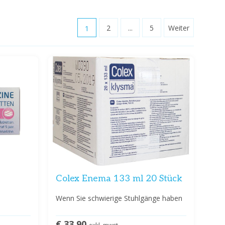
1
2
...
5
Weiter
Colex Enema 133 ml 20 Stück
Wenn Sie schwierige Stuhlgänge haben
€ 33,90