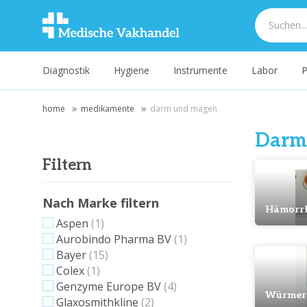
Diagnostik
Hygiene
Instrumente
Labor
P
home
medikamente
darm und magen
Darm
Filtern
Nach Marke filtern
Hämorr
Aspen
(1)
Aurobindo Pharma BV
(1)
Bayer
(15)
Colex
(1)
Genzyme Europe BV
(4)
Würmer
Glaxosmithkline
(2)