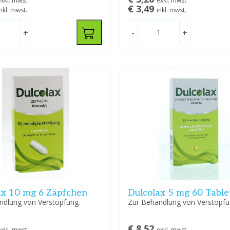
exkl. mwst
exkl. mwst
€ 3,49
inkl. mwst.
inkl. mwst.
+
-
+
ax 10 mg 6 Zäpfchen
Dulcolax 5 mg 60 Table
ndlung von Verstopfung.
Zur Behandlung von Verstopfu
€ 8,52
exkl. mwst
exkl. mwst