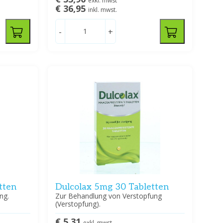
exkl. mwst
€ 36,95
inkl. mwst.
-
+
tten
Dulcolax 5mg 30 Tabletten
ng.
Zur Behandlung von Verstopfung
(Verstopfung).
€ 5,31
exkl. mwst