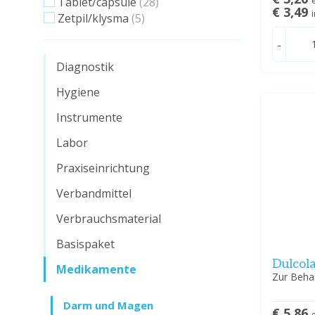
Tablet/capsule
(28)
€ 3,49
Zetpil/klysma
(5)
-
Diagnostik
Hygiene
Instrumente
Labor
Praxiseinrichtung
Verbandmittel
Verbrauchsmaterial
Basispaket
Dulcol
Medikamente
Zur Beha
Darm und Magen
€ 5,86