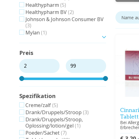
Healthypharm
(5)
Healthypharm BV
(2)
Johnson & Johnson Consumer BV
(3)
Mylan
(1)
Zeig mehr
Preis
Spezifikation
Creme/zalf
(5)
Cinnari
Drank/Druppels/Stroop
(3)
Tablet
Drank/Druppels/Stroop,
Bei Aller
Oplossing/lotion/gel
(1)
Erbreche
Poeder/Sachet
(7)
€ 3,20