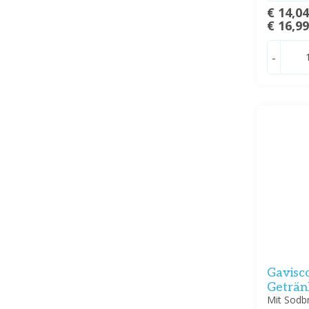
€ 14,0
€ 16,9
-
Gavisc
Getränk
Mit Sodb