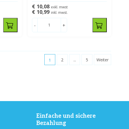
€ 10,08
exkl. mwst
€ 10,99
inkl. mwst.
-
+
1
2
...
5
Weiter
Einfache und sichere
Bezahlung