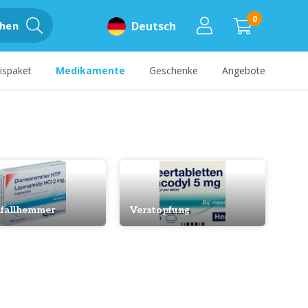
0
hen
Deutsch
ispaket
Medikamente
Geschenke
Angebote
fallhemmer
Verstopfung