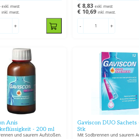
4
€ 8,83
exkl. mwst
exkl. mwst
9
€ 10,69
inkl. mwst.
inkl. mwst.
+
-
+
on Anis
Gaviscon DUO Sachets 
eflüssigkeit - 200 ml
Stk
rennen und saurem Aufstoßen.
Mit Sodbrennen und saurem A