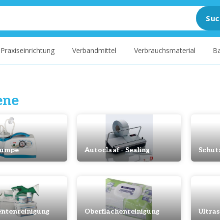
Suc
Praxiseinrichtung
Verbandmittel
Verbrauchsmaterial
Ba
ene
pumpe
Autoclaaf - Sealing
Schut
entenreinigung
Oberflächenreinigung
Ultras