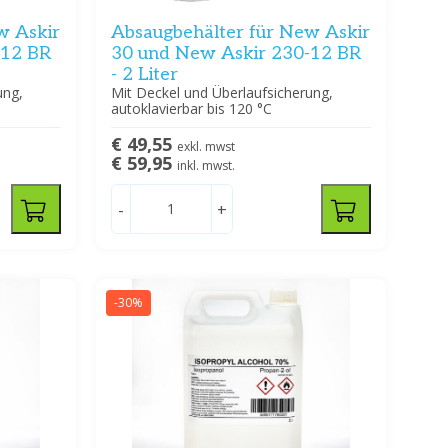
w Askir
Absaugbehälter für New Askir
-12 BR
30 und New Askir 230-12 BR
- 2 Liter
ung,
Mit Deckel und Überlaufsicherung,
autoklavierbar bis 120 °C
€ 49,55
exkl. mwst
€ 59,95
inkl. mwst.
-
+
-30%