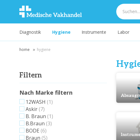
Diagnostik
Hygiene
Instrumente
Labor
home
hygiene
Hygi
Filtern
Nach Marke filtern
Absaug
12WASH
(1)
Askir
(7)
B. Braun
(1)
B.Braun
(3)
BODE
(6)
Instrum
Braun
(5)