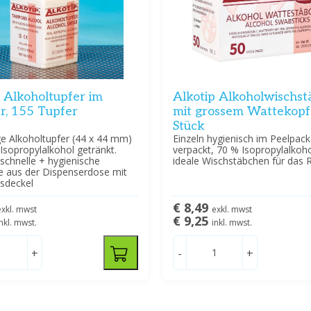
 Alkoholtupfer im
Alkotip Alkoholwischs
r, 155 Tupfer
mit grossem Wattekopf
Stück
ge Alkoholtupfer (44 x 44 mm)
Einzeln hygienisch im Peelpack
Isopropylalkohol getränkt.
verpackt, 70 % Isopropylalkoh
schnelle + hygienische
ideale Wischstäbchen für das R
 aus der Dispenserdose mit
ssdeckel
€ 8,49
exkl. mwst
exkl. mwst
€ 9,25
inkl. mwst.
inkl. mwst.
+
-
+