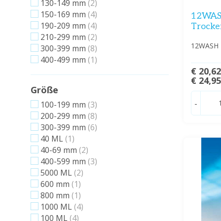
130-149 mm
(2)
150-169 mm
(4)
12WA
190-209 mm
(4)
Trocke
210-299 mm
(2)
12WASH T
300-399 mm
(8)
400-499 mm
(1)
€ 20,6
€ 24,9
Größe
-
100-199 mm
(3)
200-299 mm
(8)
300-399 mm
(6)
40 ML
(1)
40-69 mm
(2)
400-599 mm
(3)
5000 ML
(2)
600 mm
(1)
800 mm
(1)
1000 ML
(4)
100 ML
(4)