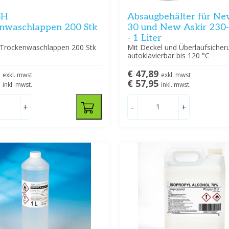
SH
Absaugbehälter für Ne
nwaschlappen 200 Stk
30 und New Askir 230
- 1 Liter
rockenwaschlappen 200 Stk
Mit Deckel und Überlaufsicher
autoklavierbar bis 120 °C
2
€ 47,89
exkl. mwst
exkl. mwst
5
€ 57,95
inkl. mwst.
inkl. mwst.
+
-
+