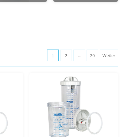
1
2
...
20
Weiter