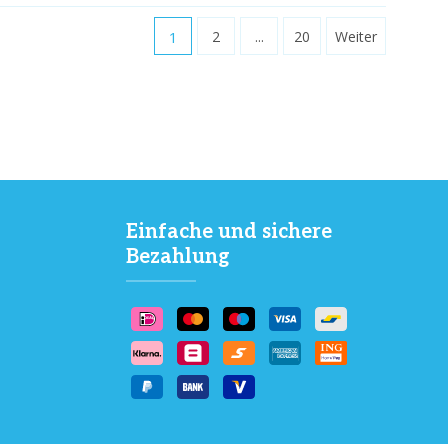
1
2
...
20
Weiter
Einfache und sichere
Bezahlung