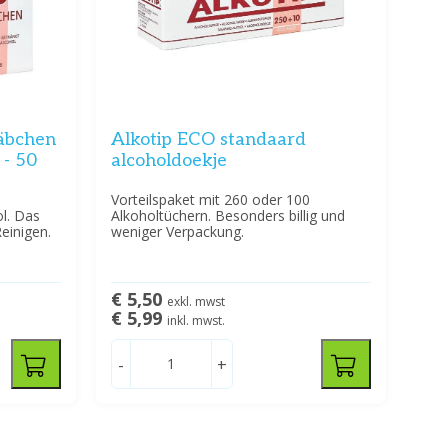
täbchen
Alkotip ECO standaard
 - 50
alcoholdoekje
Vorteilspaket mit 260 oder 100
ol. Das
Alkoholtüchern. Besonders billig und
einigen.
weniger Verpackung.
€ 5,50
exkl. mwst
€ 5,99
inkl. mwst.
-
+