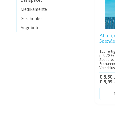
Basispaket
Medikamente
Geschenke
Angebote
Alkotip
Spende
155 ferti
mit 70 % 
Saubere, 
Entnahme
Verschlu
€ 5,50
€ 5,99
-