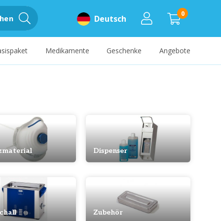
0
hen
Deutsch
sispaket
Medikamente
Geschenke
Angebote
zmaterial
Dispenser
chall
Zubehör