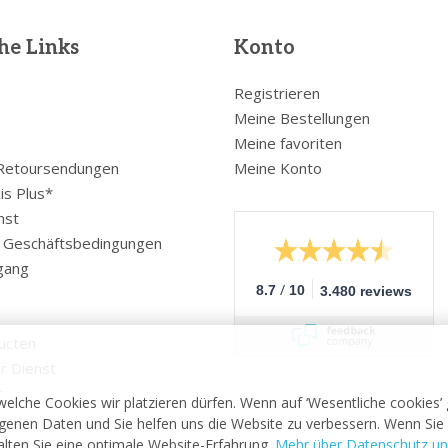
he Links
Konto
Registrieren
Meine Bestellungen
Meine favoriten
 Retoursendungen
Meine Konto
is Plus*
nst
e Geschäftsbedingungen
gang
/
8.7
10
3.480 reviews
ucten
r Dienst
r
welche Cookies wir platzieren dürfen. Wenn auf ‘Wesentliche cookies’
enen Daten und Sie helfen uns die Website zu verbessern. Wenn Sie 
halten Sie eine optimale Website-Erfahrung.
Mehr über Datenschutz un