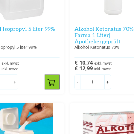
 Isopropyl 5 liter 99%
Alkohol Ketonatus 70%
Farma 1 Liter|
Apothekergeprüft
sopropyl 5 liter 99%
Alkohol Ketonatus 70%
5
€ 10,74
exkl. mwst
exkl. mwst
4
€ 12,99
inkl. mwst.
inkl. mwst.
+
-
+