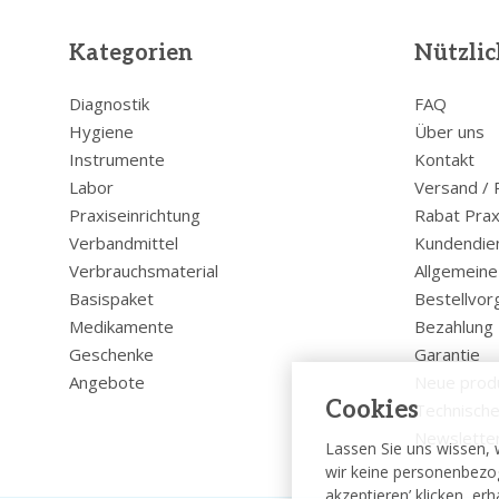
Kategorien
Nützlic
Diagnostik
FAQ
Hygiene
Über uns
Instrumente
Kontakt
Labor
Versand /
Praxiseinrichtung
Rabat Prax
Verbandmittel
Kundendie
Verbrauchsmaterial
Allgemein
Basispaket
Bestellvor
Medikamente
Bezahlung
Geschenke
Garantie
Angebote
Neue prod
Cookies
Technische
Newslette
Lassen Sie uns wissen, 
wir keine personenbezog
akzeptieren’ klicken, er