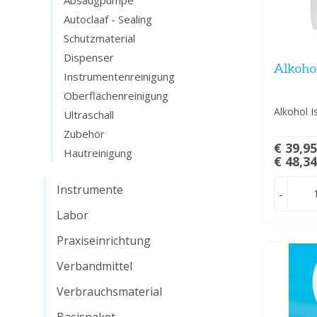
Absaugpumpe
Autoclaaf - Sealing
Schutzmaterial
Dispenser
Alkohol
Instrumentenreinigung
Oberflächenreinigung
Alkohol I
Ultraschall
Zubehör
€ 39,9
Hautreinigung
€ 48,3
Instrumente
-
Labor
Praxiseinrichtung
Verbandmittel
Verbrauchsmaterial