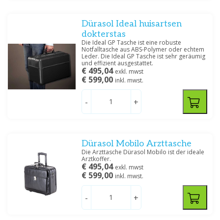
Dürasol Ideal huisartsen
dokterstas
Die Ideal GP Tasche ist eine robuste
Notfalltasche aus ABS-Polymer oder echtem
Spezifikation
Leder. Die Ideal GP Tasche ist sehr geräumig
und effizient ausgestattet.
Leder
(5)
€ 495,04
exkl. mwst
Leder, Polyamide
(1)
€ 599,00
inkl. mwst.
Nylon
(1)
-
+
Filtern
Dürasol Mobilo Arzttasche
Die Arzttasche Dürasol Mobilo ist der ideale
Arztkoffer.
€ 495,04
exkl. mwst
€ 599,00
inkl. mwst.
-
+