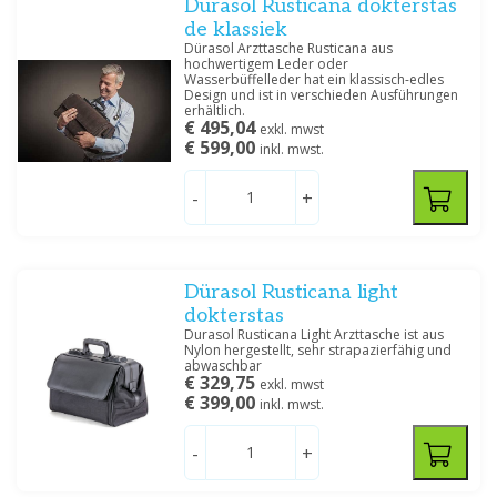
Dürasol Rusticana dokterstas
de klassiek
Dürasol Arzttasche Rusticana aus
hochwertigem Leder oder
Wasserbüffelleder hat ein klassisch-edles
Design und ist in verschieden Ausführungen
erhältlich.
€ 495,04
exkl. mwst
€ 599,00
inkl. mwst.
-
+
Dürasol Rusticana light
dokterstas
Durasol Rusticana Light Arzttasche ist aus
Nylon hergestellt, sehr strapazierfähig und
abwaschbar
€ 329,75
exkl. mwst
€ 399,00
inkl. mwst.
-
+