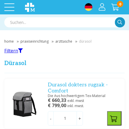
0
Suche
home
praxiseinrichtung
arzttasche
dürasol
Filtern
Dürasol
Filtern
Durasol dokters rugzak -
Comfort
Die Aus hochwertigem Tex-Material
Nach Marke filtern
€ 660,33
exkl. mwst
€ 799,00
inkl. mwst.
Dürasol
(66)
-
+
Preis