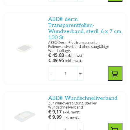
10 x 20 cm
(3)
10 x 25 cm
(4)
10 x 30 cm
(1)
ABE® derm
Zeig mehr
Transparentfolien-
Wundverband, steril, 6 x 7 cm,
Spezifikation
100 St
ABE® Derm Plus transparenter
Steriel
(7)
Folienwundverband ohne saugfähige
Transparant
(9)
Wundauflage.
€ 45,83
exkl. mwst
€ 49,95
inkl. mwst.
Filtern
-
+
ABE® Wundschnellverband
Zur Wundversorgung, steriler
Wundschnellverband
€ 9,17
exkl. mwst
€ 9,99
inkl. mwst.