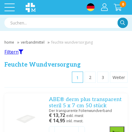
0
Suche
home
verbandmittel
feuchte wundversorgung
Filtern
Feuchte Wundversorgung
1
2
3
Weiter
Filtern
ABE® derm plus transparent
Nach Marke filtern
steril 5 x 7 cm 50 stück
BSN
(2)
Der transparente Folienwundverband
€ 13,72
Hartmann
(12)
exkl. mwst
€ 14,95
inkl. mwst.
Meditrade
(7)
Noba
(8)