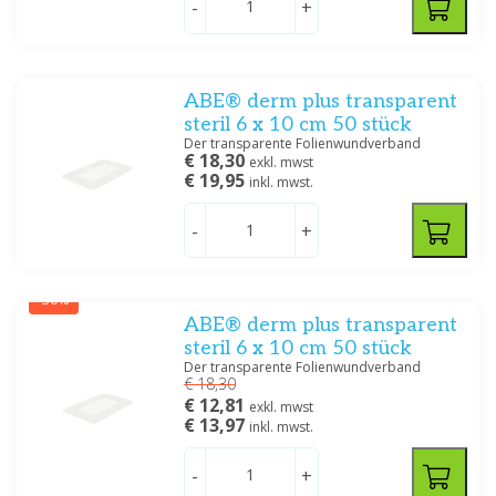
-
+
Preis
ABE® derm plus transparent
steril 6 x 10 cm 50 stück
Der transparente Folienwundverband
€ 18,30
exkl. mwst
€ 19,95
inkl. mwst.
Abmessungen
15 x 10 cm
(1)
-
+
20 x 10 cm
(1)
6 x 10 cm
(6)
-30%
5 x 7 cm
(8)
ABE® derm plus transparent
8 x 10 cm
(5)
steril 6 x 10 cm 50 stück
8 x 15 cm
(2)
Der transparente Folienwundverband
8 x 20 cm
(1)
€ 18,30
9 x 10 cm
(1)
€ 12,81
exkl. mwst
€ 13,97
inkl. mwst.
25 x 10 cm
(1)
10 x 12 cm
(1)
-
+
10 x 15 cm
(1)