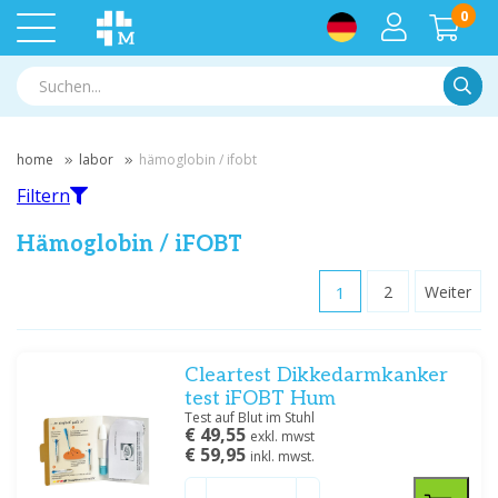
0
Suche
home
labor
hämoglobin / ifobt
Filtern
Hämoglobin / iFOBT
1
2
Weiter
Filtern
Cleartest Dikkedarmkanker
Nach Marke filtern
test iFOBT Hum
Acon
(3)
Test auf Blut im Stuhl
€ 49,55
Aidian
(3)
exkl. mwst
€ 59,95
inkl. mwst.
Hemocue
(8)
NADAL
(1)