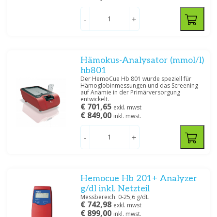
-
+
Hämokus-Analysator (mmol/l)
hb801
Der HemoCue Hb 801 wurde speziell für
Hämoglobinmessungen und das Screening
auf Anämie in der Primärversorgung
entwickelt.
€ 701,65
exkl. mwst
€ 849,00
inkl. mwst.
-
+
Hemocue Hb 201+ Analyzer
g/dl inkl. Netzteil
Messbereich: 0-25,6 g/dL
€ 742,98
exkl. mwst
€ 899,00
inkl. mwst.