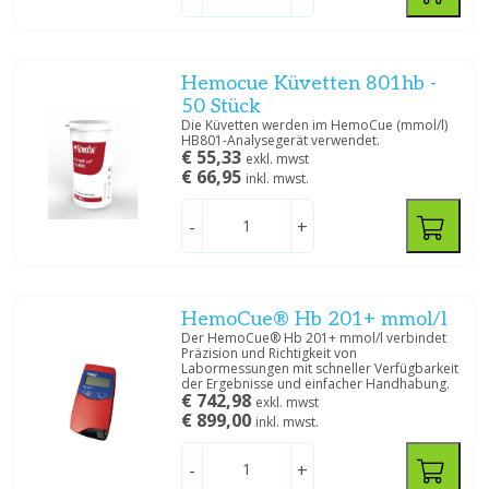
Hemocue Küvetten 801hb -
50 Stück
Die Küvetten werden im HemoCue (mmol/l)
HB801-Analysegerät verwendet.
€ 55,33
exkl. mwst
€ 66,95
inkl. mwst.
-
+
HemoCue® Hb 201+ mmol/l
Der HemoCue® Hb 201+ mmol/l verbindet
Präzision und Richtigkeit von
Labormessungen mit schneller Verfügbarkeit
der Ergebnisse und einfacher Handhabung.
€ 742,98
exkl. mwst
€ 899,00
inkl. mwst.
-
+