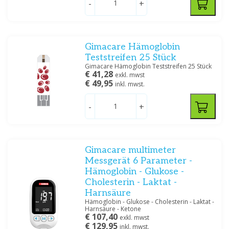
-
+
Sensitest
(1)
Servoprax
(3)
Gimacare Hämoglobin
Preis
Teststreifen 25 Stück
Gimacare Hämoglobin Teststreifen 25 Stück
€ 41,28
exkl. mwst
€ 49,95
inkl. mwst.
-
+
Filtern
Gimacare multimeter
Messgerät 6 Parameter -
Hämoglobin - Glukose -
Cholesterin - Laktat -
Harnsäure
Hämoglobin - Glukose - Cholesterin - Laktat -
Harnsäure - Ketone
€ 107,40
exkl. mwst
€ 129,95
inkl. mwst.