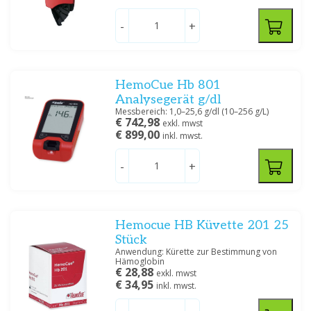
-
+
HemoCue Hb 801
Analysegerät g/dl
Messbereich: 1,0–25,6 g/dl (10–256 g/L)
€ 742,98
exkl. mwst
€ 899,00
inkl. mwst.
-
+
Hemocue HB Küvette 201 25
Stück
Anwendung: Kürette zur Bestimmung von
Hämoglobin
€ 28,88
exkl. mwst
€ 34,95
inkl. mwst.