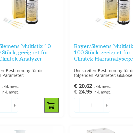
Siemens Multistix 10
Bayer/Siemens Multisti
 Stück, geeignet für
100 Stück geeignet für
Clinitek Analyzer
Clinitek Harnanalysege
fen-Bestimmung für die
Urinstreifen-Bestimmung für d
n Parameter:
folgenden Parameter: Glukose
9
€ 20,62
exkl. mwst
exkl. mwst
9
€ 24,95
inkl. mwst.
inkl. mwst.
+
-
+