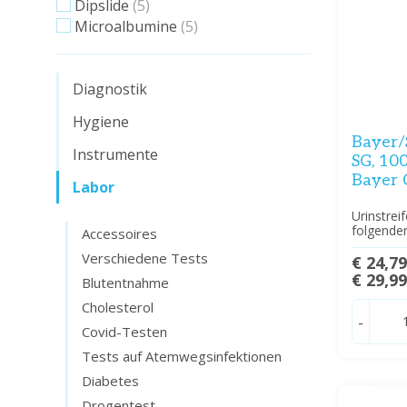
Dipslide
(5)
Microalbumine
(5)
Diagnostik
Hygiene
Bayer/
Instrumente
SG, 100
Bayer 
Labor
Urinstrei
folgende
Accessoires
Verschiedene Tests
€ 24,7
€ 29,9
Blutentnahme
Cholesterol
-
Covid-Testen
Tests auf Atemwegsinfektionen
Diabetes
Drogentest