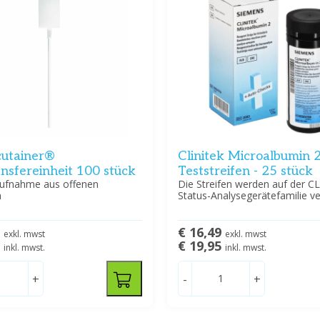
utainer®
Clinitek Microalbumin 
nsfereinheit 100 stück
Teststreifen - 25 stück
aufnahme aus offenen
Die Streifen werden auf der C
n
Status-Analysegerätefamilie v
2
€ 16,49
exkl. mwst
exkl. mwst
5
€ 19,95
inkl. mwst.
inkl. mwst.
+
-
+