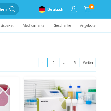
0
hen
Deutsch
sispaket
Medikamente
Geschenke
Angebote
1
2
...
5
Weiter