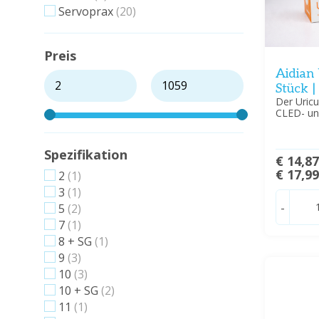
Servoprax
(20)
Preis
Aidian 
Stück |
Der Uricu
CLED- un
Spezifikation
€ 14,8
€ 17,9
2
(1)
3
(1)
-
5
(2)
7
(1)
8 + SG
(1)
9
(3)
10
(3)
10 + SG
(2)
11
(1)