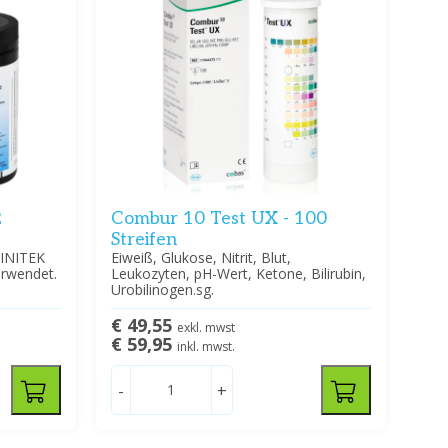
2
Combur 10 Test UX - 100
Streifen
LINITEK
Eiweiß, Glukose, Nitrit, Blut,
erwendet.
Leukozyten, pH-Wert, Ketone, Bilirubin,
Urobilinogen.sg.
€ 49,55
exkl. mwst
€ 59,95
inkl. mwst.
-
+