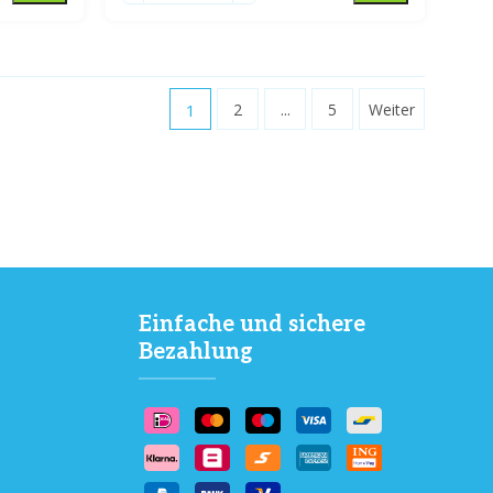
1
2
...
5
Weiter
Einfache und sichere
Bezahlung