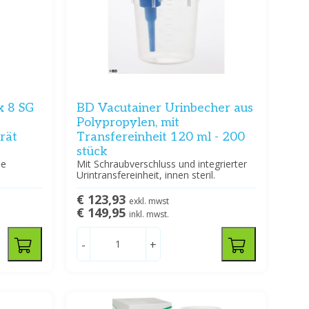
x 8 SG
BD Vacutainer Urinbecher aus
Polypropylen, mit
rät
Transfereinheit 120 ml - 200
stück
ie
Mit Schraubverschluss und integrierter
Urintransfereinheit, innen steril.
€ 123,93
exkl. mwst
€ 149,95
inkl. mwst.
-
+