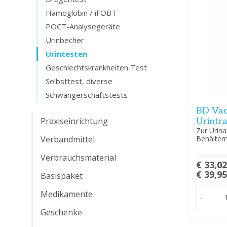
Hämoglobin / iFOBT
POCT-Analysegeräte
Urinbecher
Urintesten
Geschlechtskrankheiten Test
Selbsttest, diverse
Schwangerschaftstests
BD Vac
Praxiseinrichtung
Urintra
Zur Urin
Verbandmittel
Behälter
Verbrauchsmaterial
€ 33,0
€ 39,9
Basispaket
Medikamente
-
Geschenke