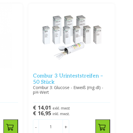
Combur 3 Urinteststreifen –
50 Stück
Combur 3: Glucose - Eiweiß (mg-dl) -
pH-Wert
€ 14,01
exkl. mwst
€ 16,95
inkl. mwst.
-
+