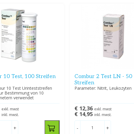
 10 Test, 100 Streifen
Combur 2 Test LN - 50
Streifen
r 10 Test Urinteststreifen
Parameter: Nitrit, Leukozyten
ur Bestimmung von 10
metern verwendet
7
€ 12,36
exkl. mwst
exkl. mwst
5
€ 14,95
inkl. mwst.
inkl. mwst.
+
-
+