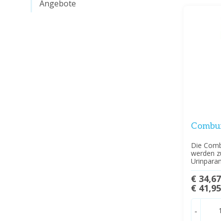
Angebote
Combur
Die Combu
werden z
Urinpara
€ 34,6
€ 41,9
-