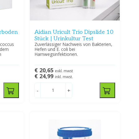
hrboden
Aidian Uricult Trio Dipslide 10
Stück | Urinkultur Test
rococcus
Zuverlässiger Nachweis von Bakterien,
f dem
Hefen und E. coli bei
n
Harnwegsinfektionen.
€ 20,65
exkl. mwst
€ 24,99
inkl. mwst.
-
+