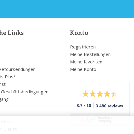
he Links
Konto
Registrieren
Meine Bestellungen
Meine favoriten
 Retoursendungen
Meine Konto
is Plus*
nst
e Geschäftsbedingungen
gang
/
8.7
10
3.480 reviews
ucten
r Dienst