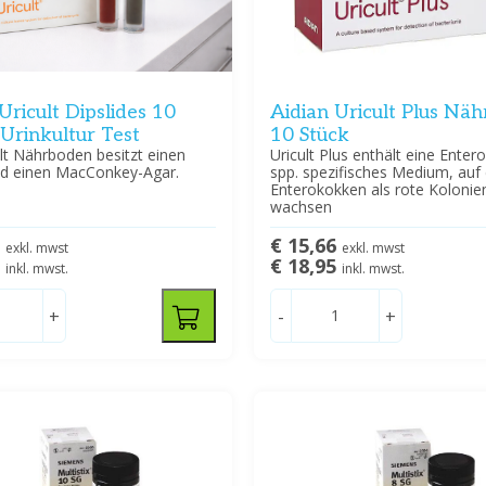
Uricult Dipslides 10
Aidian Uricult Plus Nä
 Urinkultur Test
10 Stück
lt Nährboden besitzt einen
Uricult Plus enthält eine Ente
d einen MacConkey-Agar.
spp. spezifisches Medium, au
Enterokokken als rote Kolonie
wachsen
7
€ 15,66
exkl. mwst
exkl. mwst
9
€ 18,95
inkl. mwst.
inkl. mwst.
+
-
+