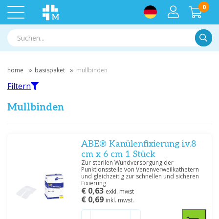
0
Suche
home
basispaket
mullbinden
Filtern
Mullbinden
Filtern
ABE® Kanülenfixierung i.v.8
cm x 6 cm 1 Stück
Zur sterilen Wundversorgung der
Nach Marke filtern
Punktionsstelle von Venenverweilkathetern
und gleichzeitig zur schnellen und sicheren
Meditrade
(29)
Fixierung
€ 0,63
exkl. mwst
€ 0,69
inkl. mwst.
Preis