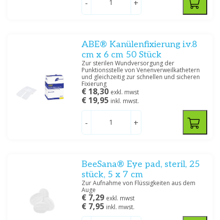
-
+
ABE® Kanülenfixierung i.v.8
Abmessungen
cm x 6 cm 50 Stück
Zur sterilen Wundversorgung der
5 x 5 cm
(4)
Punktionsstelle von Venenverweilkathetern
10 x 10 cm
(6)
und gleichzeitig zur schnellen und sicheren
Fixierung
10 x 20 cm
(6)
€ 18,30
exkl. mwst
€ 19,95
10 x 30 cm
(1)
inkl. mwst.
15 x 20 cm
(1)
-
+
15 x 25 cm
(2)
20 x 20 cm
(2)
20 x 30 cm
(1)
20 x 40 cm
(2)
BeeSana® Eye pad, steril, 25
stück, 5 x 7 cm
Zur Aufnahme von Flüssigkeiten aus dem
Lagen
Auge
€ 7,29
exkl. mwst
4
(6)
€ 7,95
inkl. mwst.
6
(6)