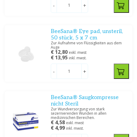
Absorbierend
(13)
-
+
Spezifikation
Infuuspleister
(2)
BeeSana® Eye pad, unsteril,
Nicht steril
(14)
50 stück, 5 x 7 cm
Zur Aufnahme von Flüssigkeiten aus dem
Steriel
(11)
Auge
€ 12,80
exkl. mwst
€ 13,95
inkl. mwst.
Filtern
-
+
BeeSana® Saugkompresse
nicht Steril
Zur Wundversorgung von stark
sezernierenden Wunden in allen
medizinischen Bereichen.
€ 4,58
exkl. mwst
€ 4,99
inkl. mwst.