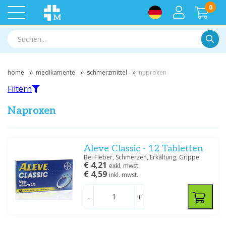
0
Suche
home
medikamente
schmerzmittel
naproxen
Filtern
Naproxen
Filtern
Aleve Classic - 12 Tabletten
Bei Fieber, Schmerzen, Erkältung, Grippe.
€ 4,21
exkl. mwst
Nach Marke filtern
€ 4,59
inkl. mwst.
Healthypharm
(2)
-
+
Preis