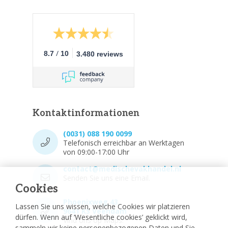
/
8.7
10
3.480 reviews
Kontaktinformationen
(0031) 088 190 0099
Telefonisch erreichbar an Werktagen
von 09:00-17:00 Uhr
contact@medischevakhandel.nl
Senden Sie uns eine Email.
Cookies
Phoenixweg 43,
Lassen Sie uns wissen, welche Cookies wir platzieren
9641 KS Veendam
dürfen. Wenn auf ‘Wesentliche cookies’ geklickt wird,
Vind ons op Maps.
sammeln wir keine personenbezogenen Daten und Sie