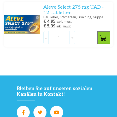
Aleve Select 275 mg UAD -
12 Tabletten
Bei Fieber, Schmerzen, Erkältung, Grippe.
€ 4,95
exkl. mwst
€ 5,39
inkl. mwst.
Spezifikation
Tablet/capsule
(2)
-
+
Filtern
Bleiben Sie auf unseren sozialen
Kanälen in Kontakt!