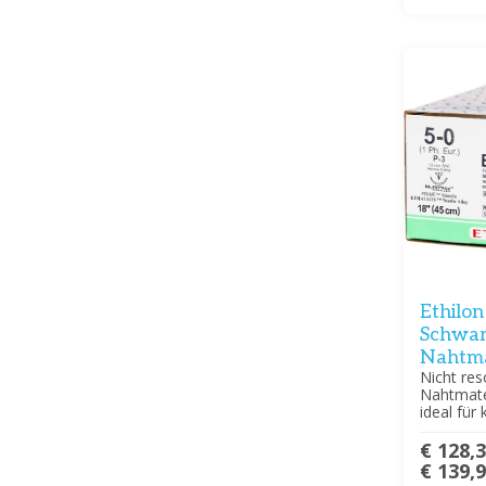
Ethilon
Schwar
Nahtma
Nicht res
Nahtmater
ideal für
€ 128,
€ 139,