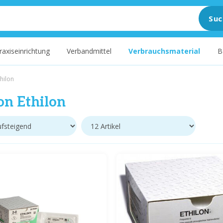
Suc
raxiseinrichtung
Verbandmittel
Verbrauchsmaterial
B
hilon
on Ethilon