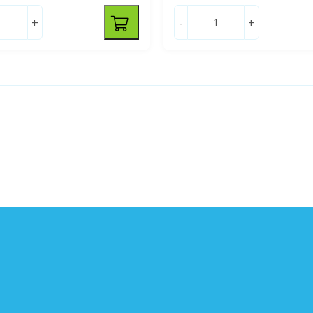
+
-
+