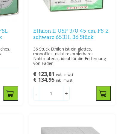
 FSL
Ethilon II USP 3/0 45 cm, FS-2
k
schwarz 653H, 36 Stück
sches,
36 Stück Ethilon ist ein glattes,
s
monofiles, nicht resorbierbares
Nahtmaterial, ideal für die Entfernung
von Fäden
€ 123,81
exkl. mwst
€ 134,95
inkl. mwst.
-
+