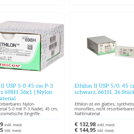
 II USP 5-0 45 cm P-3
Ethilon II USP 5/0, 45 
z 698H 36x1 | Nylon
schwarz, 661H, 36 Stüc
terial
orbierbares Nylon-
Ethilon ist ein glattes, syntheti
ial 5-0 mit P-3 Nadel, 45 cm,
monofiles, nicht resorbierbare
 kosmetische Eingriffe.
Nahtmaterial
39
€ 132,98
exkl. mwst
exkl. mwst
95
€ 144,95
inkl. mwst.
inkl. mwst.