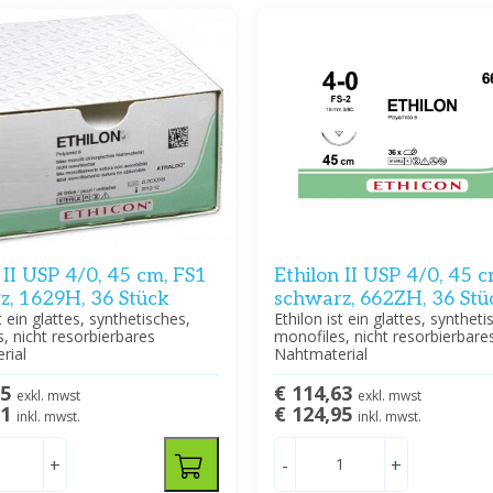
 II USP 4/0, 45 cm, FS1
Ethilon II USP 4/0, 45 
z, 1629H, 36 Stück
schwarz, 662ZH, 36 Stü
t ein glattes, synthetisches,
Ethilon ist ein glattes, syntheti
, nicht resorbierbares
monofiles, nicht resorbierbare
rial
Nahtmaterial
05
€ 114,63
exkl. mwst
exkl. mwst
11
€ 124,95
inkl. mwst.
inkl. mwst.
+
-
+