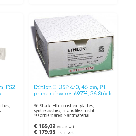
cm, FS2
Ethilon II USP 6/0, 45 cm, P1
k
prime schwarz, 697H, 36 Stück
sches,
36 Stück. Ethilon ist ein glattes,
s
synthetisches, monofiles, nicht
resorbierbares Nahtmaterial
€ 165,09
exkl. mwst
€ 179,95
inkl. mwst.