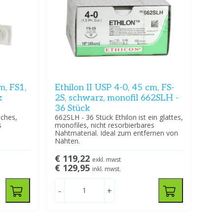
m, FS1,
Ethilon II USP 4-0, 45 cm, FS-
k
2S, schwarz, monofil 662SLH -
36 Stück
sches,
662SLH - 36 Stück Ethilon ist ein glattes,
s
monofiles, nicht resorbierbares
Nahtmaterial. Ideal zum entfernen von
Nähten.
€ 119,22
exkl. mwst
€ 129,95
inkl. mwst.
-
+