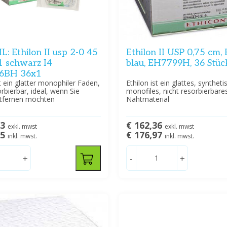
: Ethilon II usp 2-0 45
Ethilon II USP 0,75 cm,
1 schwarz I4
blau, EH7799H, 36 Stüc
6BH 36x1
st ein glatter monophiler Faden,
Ethilon ist ein glattes, syntheti
orbierbar, ideal, wenn Sie
monofiles, nicht resorbierbare
tfernen möchten
Nahtmaterial
63
€ 162,36
exkl. mwst
exkl. mwst
95
€ 176,97
inkl. mwst.
inkl. mwst.
+
-
+