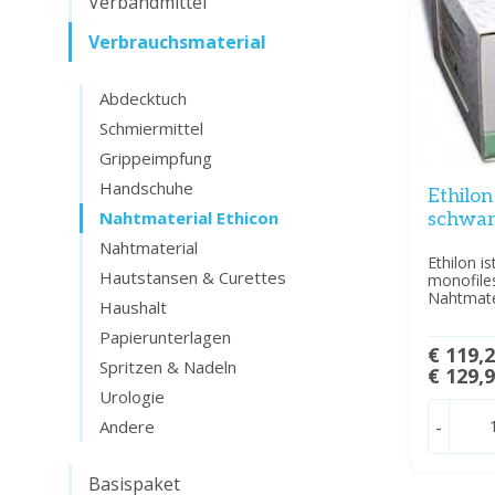
Verbandmittel
Verbrauchsmaterial
Abdecktuch
Schmiermittel
Grippeimpfung
Handschuhe
Ethilon
Nahtmaterial Ethicon
schwar
Nahtmaterial
Ethilon is
Hautstansen & Curettes
monofiles
Nahtmate
Haushalt
Papierunterlagen
€ 119,
Spritzen & Nadeln
€ 129,
Urologie
-
Andere
Basispaket