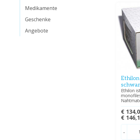
Medikamente
Geschenke
Angebote
Ethilon
schwar
Ethilon is
monofiles
Nahtmate
€ 134,
€ 146,
-