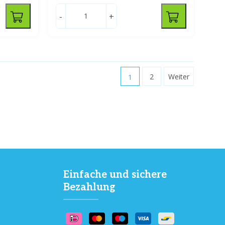
-
+
1
2
Weiter
Einfache und sichere
Bezahlung