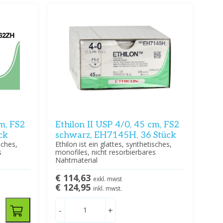
cm, FS2
Ethilon II USP 4/0, 45 cm, FS2
ck
schwarz, EH7145H, 36 Stück
sches,
Ethilon ist ein glattes, synthetisches,
s
monofiles, nicht resorbierbares
Nahtmaterial
€ 114,63
exkl. mwst
€ 124,95
inkl. mwst.
-
+