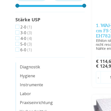
Stärke USP
1. WAHL
2-0
(1)
cm FS-
3-0
(3)
EH782
4-0
(4)
Ethilon i
5-0
(3)
nicht res
Nähte en
6-0
(1)
€ 114,
€ 124,
Diagnostik
Hygiene
-
Instrumente
Labor
Praxiseinrichtung