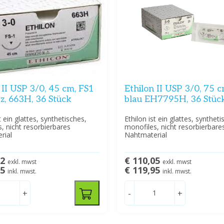
 II USP 3/0, 45 cm, FS1
Ethilon II USP 3/0, 75 c
z, 663H, 36 Stück
blau EH7795H, 36 Stüc
t ein glattes, synthetisches,
Ethilon ist ein glattes, syntheti
, nicht resorbierbares
monofiles, nicht resorbierbare
rial
Nahtmaterial
22
€ 110,05
exkl. mwst
exkl. mwst
95
€ 119,95
inkl. mwst.
inkl. mwst.
+
-
+