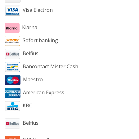
Visa Electron
Klarna
Sofort banking
Belfius
Bancontact Mister Cash
Maestro
American Express
KBC
Belfius