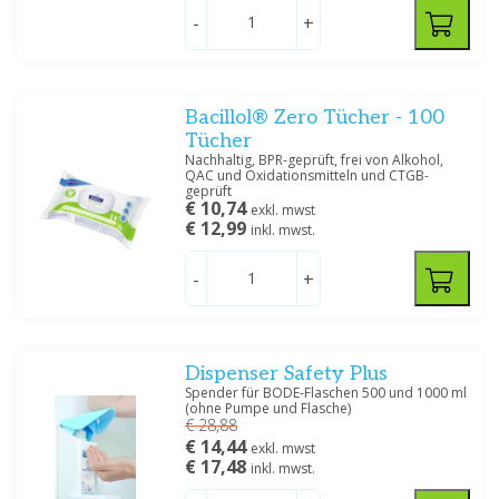
Preis
-
+
Bacillol® Zero Tücher - 100
Tücher
Größe
Nachhaltig, BPR-geprüft, frei von Alkohol,
5000 ML
(2)
QAC und Oxidationsmitteln und CTGB-
geprüft
1000 ML
(4)
€ 10,74
exkl. mwst
100 ML
(4)
€ 12,99
inkl. mwst.
500 ML
(6)
-
+
Filtern
Dispenser Safety Plus
Spender für BODE-Flaschen 500 und 1000 ml
(ohne Pumpe und Flasche)
€ 28,88
€ 14,44
exkl. mwst
€ 17,48
inkl. mwst.