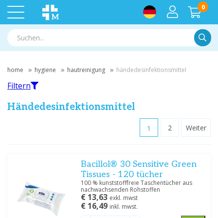
0
Suche
home
hygiene
hautreinigung
händedesinfektionsmittel
Filtern
Händedesinfektionsmittel
1
2
Weiter
Filtern
Bacillol® 30 Sensitive Green
Nach Marke filtern
Tissues - 120 tücher
Hartmann
(13)
100 % kunststofffreie Taschentücher aus
nachwachsenden Rohstoffen
Servoprax
(1)
€ 13,63
exkl. mwst
€ 16,49
inkl. mwst.