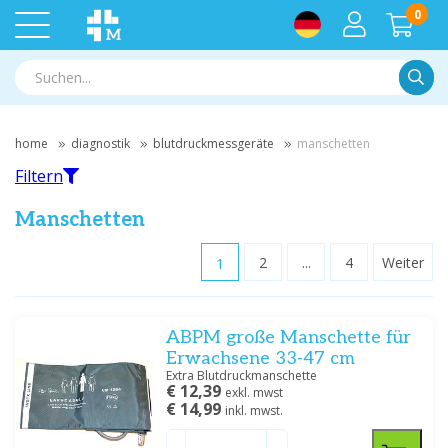
0
Suche
home
diagnostik
blutdruckmessgeräte
manschetten
Filtern
Manschetten
1
2
...
4
Weiter
Filtern
ABPM große Manschette für
Nach Marke filtern
Erwachsene 33-47 cm
Andon
(2)
Extra Blutdruckmanschette
€ 12,39
Contec
(2)
exkl. mwst
€ 14,99
inkl. mwst.
GIMA
(1)
Heine
(10)