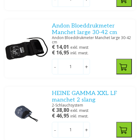
Large
(15)
Adult Plus
(1)
Extra Large
(6)
Large Adult
(1)
Andon Bloeddrukmeter
Manchet large 30-42 cm
Medium
(1)
Andon Bloeddrukmeter Manchet large 30-42
cm
€ 14,01
exkl. mwst
Größe
€ 16,95
inkl. mwst.
Extra Small
(1)
-
+
Small
(1)
Adult
(3)
HEINE GAMMA XXL LF
Spezifikation
manchet 2 slang
ABPM
(11)
2-Schlauchsystem
€ 38,80
exkl. mwst
€ 46,95
inkl. mwst.
Filtern
-
+