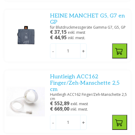
HEINE MANCHET G5, G7 en
GP
für Blutdruckmessgeräte Gamma G7, G5, GP
€ 37,15
exkl. mwst
€ 44,95
inkl. mwst.
-
+
Huntleigh ACC162
Finger/Zeh-Manschette 2,5
cm
Huntleigh ACC162 Finger/Zeh-Manschette 2,5
cm
€ 552,89
exkl. mwst
€ 669,00
inkl. mwst.
-
+