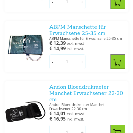
-
+
Huntleigh
(2)
Microlife
(12)
Spengler
(5)
SunTech
(4)
ABPM Manschette für
Vistarmed
(2)
Erwachsene 25-35 cm
WatchBP
(4)
ABPM Manschette für Erwachsene 25-35 cm
€ 12,39
exkl. mwst
Zeig mehr
€ 14,99
inkl. mwst.
Preis
-
+
Andon Bloeddrukmeter
Abmessungen
Manchet Erwachsener 22-30
cm
Baby
(2)
Andon Bloeddrukmeter Manchet
Small child
(5)
Erwachsener 22-30 cm
€ 14,01
exkl. mwst
Extra Small
(3)
€ 16,95
inkl. mwst.
Small
(7)
Adult
(12)
-
+