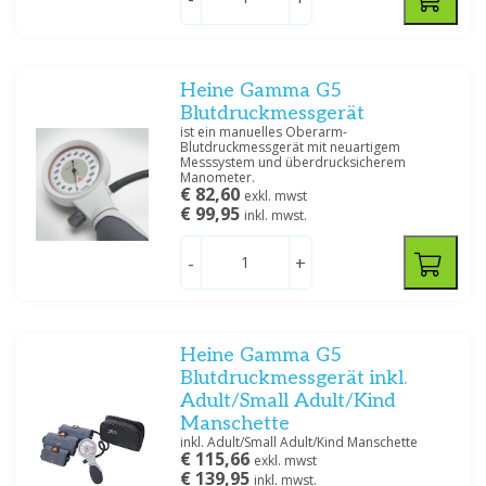
Heine Gamma G5
Abmessungen
Blutdruckmessgerät
ist ein manuelles Oberarm-
Small child
(1)
Blutdruckmessgerät mit neuartigem
Messsystem und überdrucksicherem
Extra Small
(1)
Manometer.
€ 82,60
Small
(2)
exkl. mwst
€ 99,95
inkl. mwst.
Adult
(2)
Large
(2)
-
+
Extra Large
(2)
Filtern
Heine Gamma G5
Blutdruckmessgerät inkl.
Adult/Small Adult/Kind
Manschette
inkl. Adult/Small Adult/Kind Manschette
€ 115,66
exkl. mwst
€ 139,95
inkl. mwst.