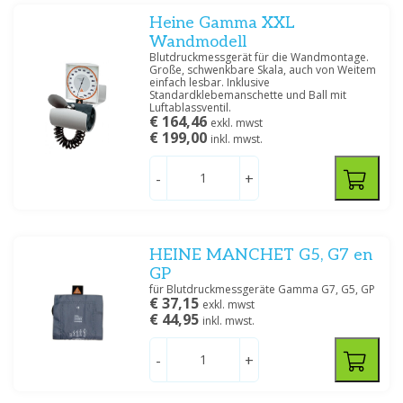
Heine Gamma XXL
Wandmodell
Blutdruckmessgerät für die Wandmontage.
Große, schwenkbare Skala, auch von Weitem
einfach lesbar. Inklusive
Standardklebemanschette und Ball mit
Luftablassventil.
€ 164,46
exkl. mwst
€ 199,00
inkl. mwst.
-
+
HEINE MANCHET G5, G7 en
GP
für Blutdruckmessgeräte Gamma G7, G5, GP
€ 37,15
exkl. mwst
€ 44,95
inkl. mwst.
-
+