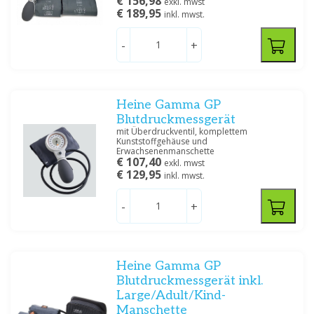
€ 156,98
exkl. mwst
€ 189,95
inkl. mwst.
-
+
Heine Gamma GP
Blutdruckmessgerät
mit Überdruckventil, komplettem
Kunststoffgehäuse und
Erwachsenenmanschette
€ 107,40
exkl. mwst
€ 129,95
inkl. mwst.
-
+
Heine Gamma GP
Blutdruckmessgerät inkl.
Large/Adult/Kind-
Manschette