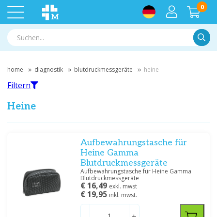
0
Suche
home
diagnostik
blutdruckmessgeräte
heine
Filtern
Heine
Filtern
Aufbewahrungstasche für
Heine Gamma
Blutdruckmessgeräte
Nach Marke filtern
Aufbewahrungstasche für Heine Gamma
Blutdruckmessgeräte
Heine
(20)
€ 16,49
exkl. mwst
€ 19,95
inkl. mwst.
Preis
-
+