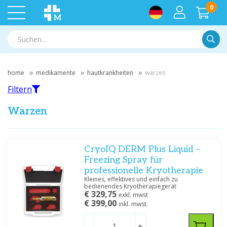
0
Suche
home
medikamente
hautkrankheiten
warzen
Filtern
Warzen
Filtern
CryoIQ DERM Plus Liquid –
Freezing Spray für
professionelle Kryotherapie
Nach Marke filtern
Kleines, effektives und einfach zu
bedienendes Kryotherapiegerät
All-in-1 bvba
(2)
€ 329,75
exkl. mwst
Mylan BV
(1)
€ 399,00
inkl. mwst.
Omega Pharma Nederland BV
(1)
Remark Groep BV
(2)
-
+