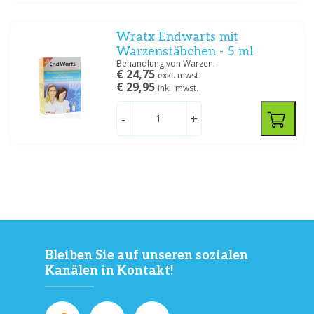
Wratx Endwarts mit
Warzenstäbchen - 5 ml
Behandlung von Warzen.
€ 24,75
exkl. mwst
€ 29,95
inkl. mwst.
-
+
Bleiben Sie auf unseren sozialen
Kanälen in Kontakt!