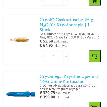
Preis
CryoIQ Gaskartusche 25 g –
N₂O für Kryotherapie | 1
Stück
Gaskartusche für, CryoIQ → DERM, DERM
Plus, PRO, - Cryoalfa → SUPER, LUX Version 2
€ 53,68
Spezifikation
exkl. mwst
€ 64,95
inkl. mwst.
Creme/zalf, Oplossing/lotion/gel
(4)
-
+
Filtern
CryOmega, Kryotherapie mit
16-Gramm-Kartusche
CryOmega® gibt flüssiges gas (-89 °C) ab,
das kälteste tragbare Kryogen
€ 329,75
exkl. mwst
€ 399,00
inkl. mwst.