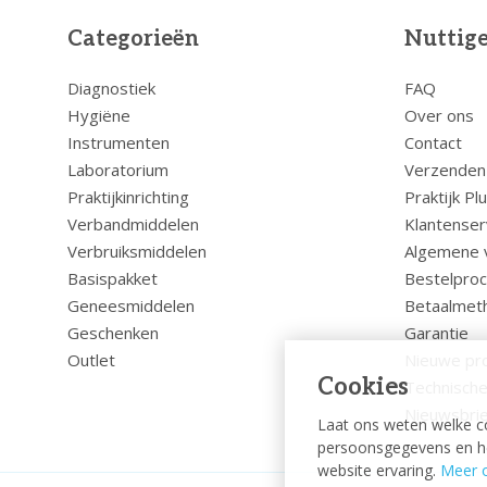
Categorieën
Nuttige
Diagnostiek
FAQ
Hygiëne
Over ons
Instrumenten
Contact
Laboratorium
Verzenden
Praktijkinrichting
Praktijk Pl
Verbandmiddelen
Klantenser
Verbruiksmiddelen
Algemene 
Basispakket
Bestelpro
Geneesmiddelen
Betaalmet
Geschenken
Garantie
Outlet
Nieuwe pr
Cookies
Technische
Nieuwsbrie
Laat ons weten welke c
persoonsgegevens en hel
website ervaring.
Meer o