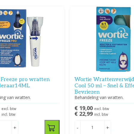
 Freeze pro wratten
Wortie Wrattenverwijd
deraar14ML
Cool 50 ml – Snel & Effe
Bevriezen
ing van wratten.
Behandeling van wratten.
9
€ 19,00
excl. btw
excl. btw
9
€ 22,99
incl. btw
incl. btw
+
-
+