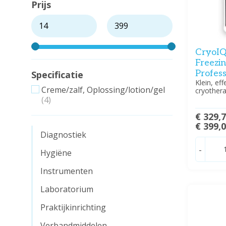
Prijs
CryoIQ
Freezi
Profes
Specificatie
Klein, ef
Creme/zalf, Oplossing/lotion/gel
cryothera
(4)
€ 329,
€ 399,
Diagnostiek
-
Hygiëne
Instrumenten
Laboratorium
Praktijkinrichting
Verbandmiddelen