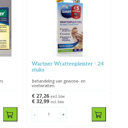
Wartner Wrattenpleister - 24
stuks
rs
Behandeling van gewone- en
voetwratten.
€ 27,26
excl. btw
€ 32,99
incl. btw
-
+