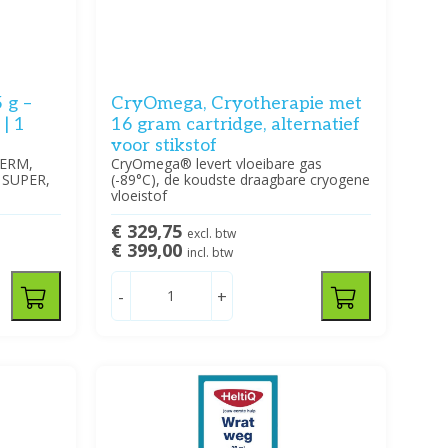
 g –
CryOmega, Cryotherapie met
| 1
16 gram cartridge, alternatief
voor stikstof
DERM,
CryOmega® levert vloeibare gas
 SUPER,
(-89°C), de koudste draagbare cryogene
vloeistof
€ 329,75
excl. btw
€ 399,00
incl. btw
-
+