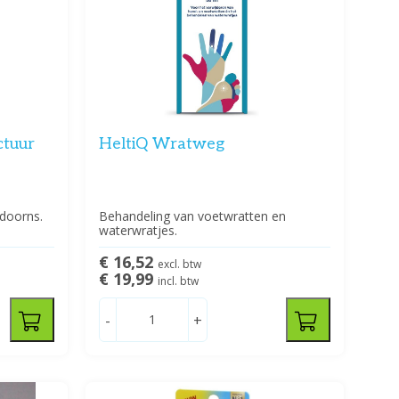
ctuur
HeltiQ Wratweg
kdoorns.
Behandeling van voetwratten en
waterwratjes.
€ 16,52
excl. btw
€ 19,99
incl. btw
-
+