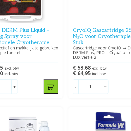
 DERM Plus Liquid –
CryoIQ Gascartridge 25
ng Spray voor
N₂O voor Cryotherapie 
sionele Cryotherapie
Stuk
fectief en makkelijk te gebruiken
Gascartridge voor CryoIQ → 
pie toestel
DERM Plus, PRO – Cryoalfa →
LUX versie 2
75
€ 53,68
excl. btw
excl. btw
00
€ 64,95
incl. btw
incl. btw
+
-
+