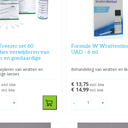
reezer set 60
Formule W Wrattentin
ties verwijderen van
UAD - 6 ml
n en goedaardige
wijderen van wratten en
Behandeling van wratten en li
ige laesies
0
€ 13,75
excl. btw
excl. btw
5
€ 14,99
incl. btw
incl. btw
+
-
+