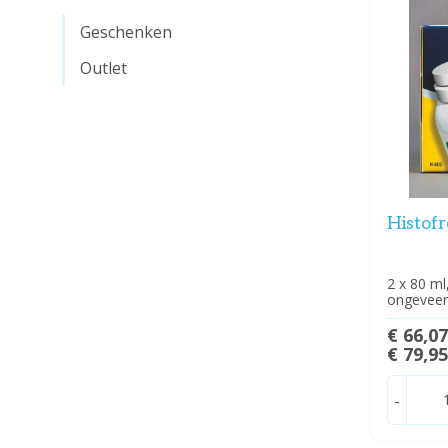
Geschenken
Outlet
Histof
2 x 80 ml
ongevee
€ 66,0
€ 79,9
-