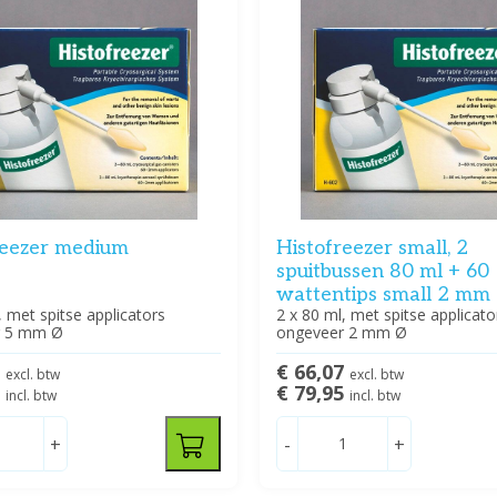
reezer medium
Histofreezer small, 2
spuitbussen 80 ml + 60
wattentips small 2 mm
, met spitse applicators
2 x 80 ml, met spitse applicato
r 5 mm Ø
ongeveer 2 mm Ø
7
€ 66,07
excl. btw
excl. btw
5
€ 79,95
incl. btw
incl. btw
+
-
+