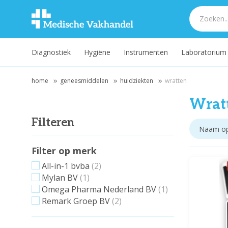
Diagnostiek
Hygiëne
Instrumenten
Laboratorium
home
geneesmiddelen
huidziekten
wratten
Wrat
Filteren
Filter op merk
All-in-1 bvba
(2)
Mylan BV
(1)
Omega Pharma Nederland BV
(1)
Remark Groep BV
(2)