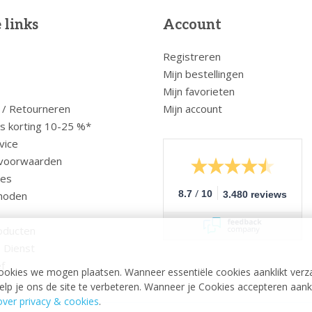
 links
Account
Registreren
Mijn bestellingen
Mijn favorieten
 / Retourneren
Mijn account
us korting 10-25 %*
vice
voorwaarden
ces
/
8.7
10
hoden
3.480 reviews
oducten
 Dienst
f
ookies we mogen plaatsen. Wanneer essentiële cookies aanklikt verz
p je ons de site te verbeteren. Wanneer je Cookies accepteren aankli
ver privacy & cookies
.