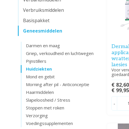
Verbruiksmiddelen
Basispakket
Geneesmiddelen
Darmen en maag
DermaF
applica
Griep, verkoudheid en luchtwegen
wratte
Pijnstillers
laesies
Huidziekten
Voor ver
goedaard
Mond en gebit
€ 82,6
Morning after pil - Anticonceptie
€ 99,9
Haarmiddelen
Slapeloosheid / Stress
-
Stoppen met roken
Verzorging
Voedingssupplementen