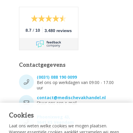
/
8.7
10
3.480 reviews
Contactgegevens
(0031) 088 190 0099
Bel ons op werkdagen van 09:00 - 17.00
uur
contact@medischevakhandel.nl
Stuur ons een e-mail.
Cookies
Phoenixweg 43,
9641 KS Veendam
Laat ons weten welke cookies we mogen plaatsen.
Vind ons op Maps.
Wanneer essentiële cookies aanklikt verzamelen wij geen