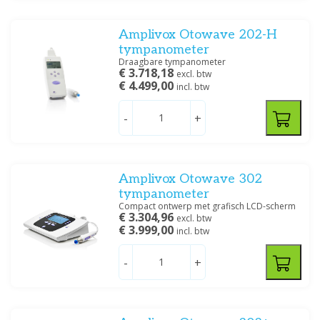
Prijs
Amplivox Otowave 202-H
tympanometer
Draagbare tympanometer
€ 3.718,18
excl. btw
€ 4.499,00
incl. btw
Filteren
-
+
Amplivox Otowave 302
tympanometer
Compact ontwerp met grafisch LCD-scherm
€ 3.304,96
excl. btw
€ 3.999,00
incl. btw
-
+