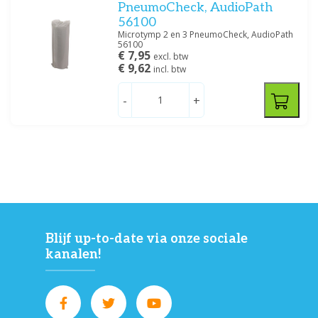
PneumoCheck, AudioPath
56100
Microtymp 2 en 3 PneumoCheck, AudioPath
56100
€ 7,95
excl. btw
€ 9,62
incl. btw
-
+
Blijf up-to-date via onze sociale
kanalen!