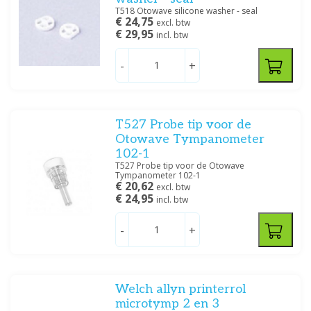
T518 Otowave silicone washer - seal
€ 24,75
excl. btw
€ 29,95
incl. btw
-
+
T527 Probe tip voor de
Otowave Tympanometer
102-1
T527 Probe tip voor de Otowave
Tympanometer 102-1
€ 20,62
excl. btw
€ 24,95
incl. btw
-
+
Welch allyn printerrol
microtymp 2 en 3