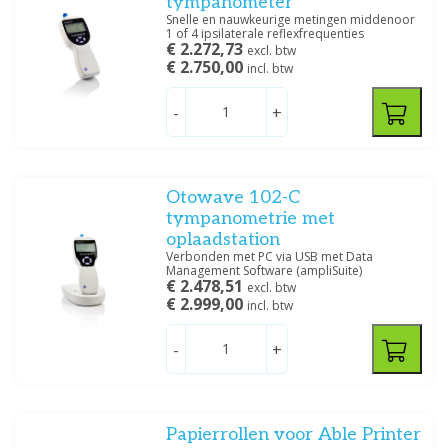
tympanometer
Snelle en nauwkeurige metingen middenoor
1 of 4 ipsilaterale reflexfrequenties
€ 2.272,73
excl. btw
€ 2.750,00
incl. btw
-
+
Otowave 102-C
tympanometrie met
oplaadstation
Verbonden met PC via USB met Data
Management Software (ampliSuite)
€ 2.478,51
excl. btw
€ 2.999,00
incl. btw
-
+
Papierrollen voor Able Printer