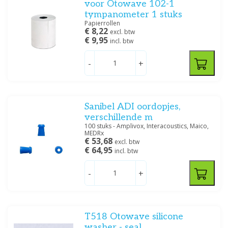
voor Otowave 102-1
tympanometer 1 stuks
Papierrollen
€ 8,22
excl. btw
€ 9,95
incl. btw
-
+
Sanibel ADI oordopjes,
verschillende m
100 stuks - Amplivox, Interacoustics, Maico,
MEDRx
€ 53,68
excl. btw
€ 64,95
incl. btw
-
+
T518 Otowave silicone
washer - seal