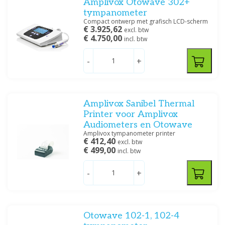
Amplivox Otowave 302+
tympanometer
Compact ontwerp met grafisch LCD-scherm
€ 3.925,62
excl. btw
€ 4.750,00
incl. btw
-
+
Amplivox Sanibel Thermal
Printer voor Amplivox
Audiometers en Otowave
Amplivox tympanometer printer
€ 412,40
excl. btw
€ 499,00
incl. btw
-
+
Otowave 102-1, 102-4