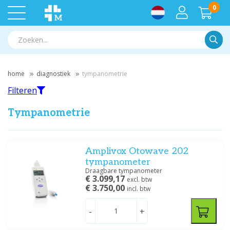
0
Zoek
home
diagnostiek
tympanometrie
Filteren
Tympanometrie
Filteren
Amplivox Otowave 202
tympanometer
Draagbare tympanometer
Filter op merk
€ 3.099,17
excl. btw
€ 3.750,00
incl. btw
Amplivox
(8)
Medische Vakhandel
(1)
-
+
Sanibel
(10)