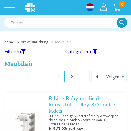
0
Zoek
home
praktijkinrichting
meubilair
Filteren
Categorieën
Meubilair
1
2
...
4
Volgende
Filteren
Bloedafnamestoelen
Tabouret
B-Line Boby medical
Filter op merk
kunststof trolley 3/3 met 3
B-LINE
(2)
laden
Dometic
(1)
B-Line Handige kunststof trolly ontworpen
door Joe Colombo voorzien van 3
Habru
(7)
uitdraaibare laden.
Medische Vakhandel
€ 371,86
(6)
excl. btw