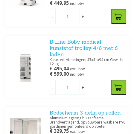
€ 449,95
incl. btw
Medisit
(34)
Newlcon
(6)
-
+
Servoprax
(4)
Prijs
B-Line Boby medical
kunststof trolley 4/6 met 6
laden
Kleur: wit Afmetingen: 43x41x94 cm Gewicht:
12 kg
€ 495,04
excl. btw
Filteren
€ 599,00
incl. btw
-
+
Bedscherm 3-delig op rollen
Aluminiumlegering buizenframe.
Brandvertragend, opvouwbare wasbare PVC
gordijnen gemonteerd op voeten.
€ 329,75
excl. btw