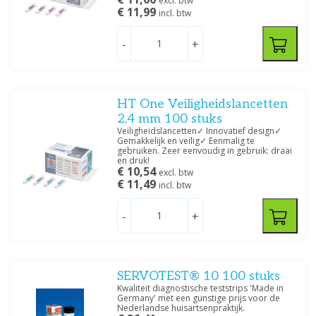
excl. btw
€ 11,99
incl. btw
-
+
HT One Veiligheidslancetten
2,4 mm 100 stuks
Veiligheidslancetten✓ Innovatief design✓
Gemakkelijk en veilig✓ Eenmalig te
gebruiken. Zeer eenvoudig in gebruik: draai
en druk!
€ 10,54
excl. btw
€ 11,49
incl. btw
-
+
SERVOTEST® 10 100 stuks
Kwaliteit diagnostische teststrips 'Made in
Germany' met een gunstige prijs voor de
Nederlandse huisartsenpraktijk.