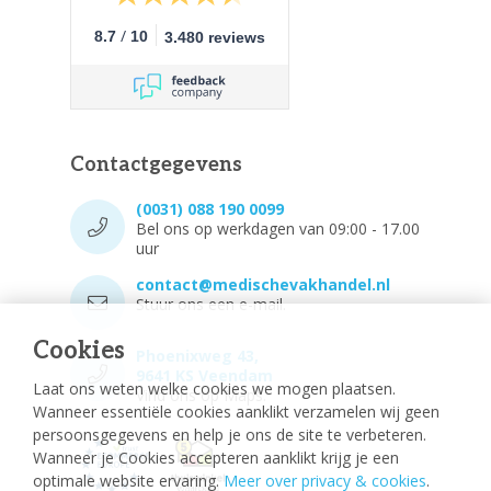
/
8.7
10
3.480 reviews
Contactgegevens
(0031) 088 190 0099
Bel ons op werkdagen van 09:00 - 17.00
uur
contact@medischevakhandel.nl
Stuur ons een e-mail.
Cookies
Phoenixweg 43,
9641 KS Veendam
Laat ons weten welke cookies we mogen plaatsen.
Vind ons op Maps.
Wanneer essentiële cookies aanklikt verzamelen wij geen
persoonsgegevens en help je ons de site te verbeteren.
Wanneer je Cookies accepteren aanklikt krijg je een
optimale website ervaring.
Meer over privacy & cookies
.