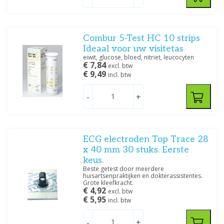
Servoprax
(2)
Top Trace
(2)
Combur 5-Test HC 10 strips
Ideaal voor uw visitetas
Prijs
eiwit, glucose, bloed, nitriet, leucocyten
€ 7,84
excl. btw
€ 9,49
incl. btw
-
+
Afmetingen
1.5 mm
(1)
1.8 mm
(1)
ECG electroden Top Trace 28
2.2 mm
(1)
x 40 mm 30 stuks. Eerste
2.4 mm
(1)
keus.
Beste getest door meerdere
huisartsenpraktijken en dokterassistentes.
Grote kleefkracht.
Grootte
€ 4,92
excl. btw
€ 5,95
incl. btw
28 MM
(1)
45 MM
(1)
-
+