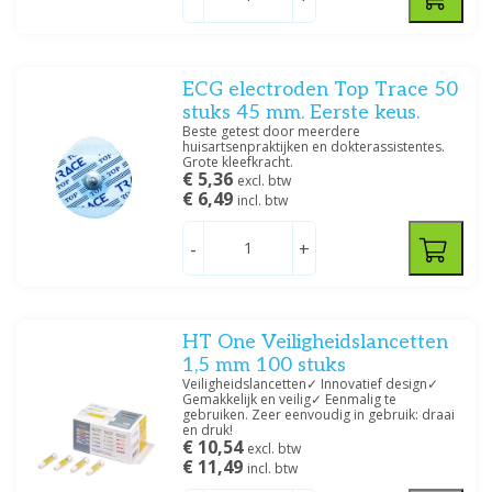
Onbekend
(4)
Specificatie
ECG electroden Top Trace 50
5
(1)
stuks 45 mm. Eerste keus.
Beste getest door meerdere
10
(1)
huisartsenpraktijken en dokterassistentes.
10 + SG
(1)
Grote kleefkracht.
€ 5,36
excl. btw
Eerste keus
(2)
€ 6,49
incl. btw
-
+
Filteren
HT One Veiligheidslancetten
1,5 mm 100 stuks
Veiligheidslancetten✓ Innovatief design✓
Gemakkelijk en veilig✓ Eenmalig te
gebruiken. Zeer eenvoudig in gebruik: draai
en druk!
€ 10,54
excl. btw
€ 11,49
incl. btw