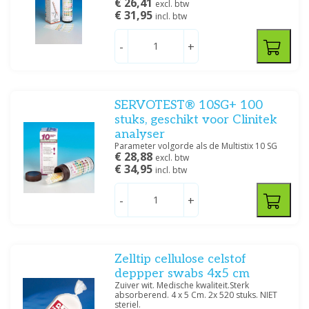
€ 26,41
excl. btw
€ 31,95
incl. btw
-
+
SERVOTEST® 10SG+ 100
stuks, geschikt voor Clinitek
analyser
Parameter volgorde als de Multistix 10 SG
€ 28,88
excl. btw
€ 34,95
incl. btw
-
+
Zelltip cellulose celstof
deppper swabs 4x5 cm
Zuiver wit. Medische kwaliteit.Sterk
absorberend. 4 x 5 Cm. 2x 520 stuks. NIET
steriel.