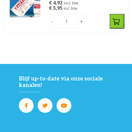
€ 4,92
excl. btw
€ 5,95
incl. btw
-
+
Blijf up-to-date via onze sociale
kanalen!