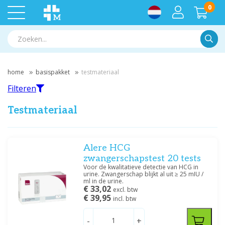
0
Zoek
home
basispakket
testmateriaal
Filteren
Testmateriaal
Filteren
Alere HCG
zwangerschapstest 20 tests
Voor de kwalitatieve detectie van HCG in
Filter op merk
urine. Zwangerschap blijkt al uit ≥ 25 mIU /
ml in de urine.
Alere
(1)
€ 33,02
excl. btw
Ht One
(4)
€ 39,95
incl. btw
Medische Vakhandel
(1)
Roche
(1)
-
+