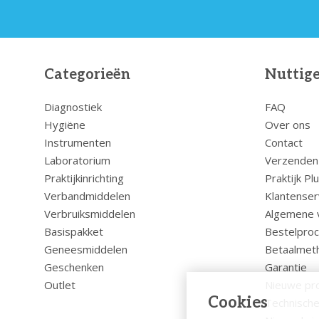
Categorieën
Nuttige
Diagnostiek
FAQ
Hygiëne
Over ons
Instrumenten
Contact
Laboratorium
Verzenden
Praktijkinrichting
Praktijk Pl
Verbandmiddelen
Klantenser
Verbruiksmiddelen
Algemene 
Basispakket
Bestelpro
Geneesmiddelen
Betaalmet
Geschenken
Garantie
Outlet
Nieuwe pr
Cookies
Technische