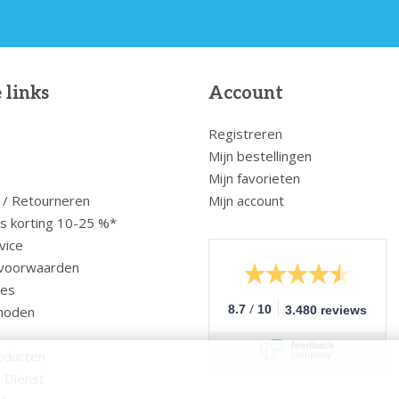
 links
Account
Registreren
Mijn bestellingen
Mijn favorieten
 / Retourneren
Mijn account
us korting 10-25 %*
vice
voorwaarden
ces
/
8.7
10
hoden
3.480 reviews
oducten
 Dienst