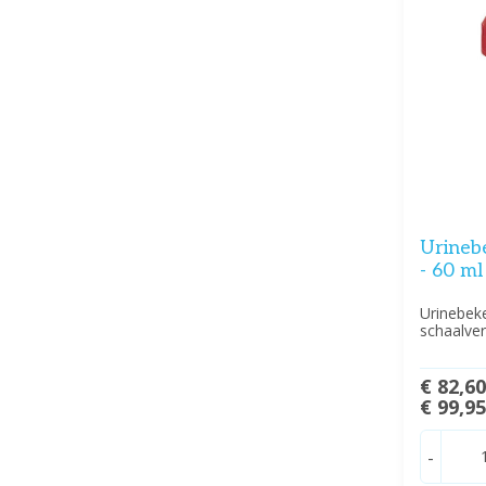
Urineb
- 60 ml
Urinebeke
schaalver
€ 82,6
€ 99,9
-