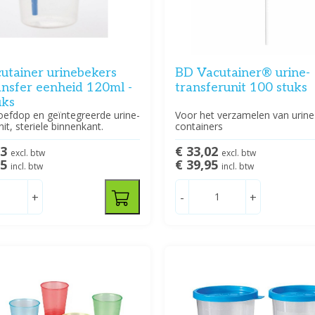
utainer urinebekers
BD Vacutainer® urine-
ansfer eenheid 120ml -
transferunit 100 stuks
uks
oefdop en geïntegreerde urine-
Voor het verzamelen van urine
nit, steriele binnenkant.
containers
93
€ 33,02
excl. btw
excl. btw
95
€ 39,95
incl. btw
incl. btw
+
-
+