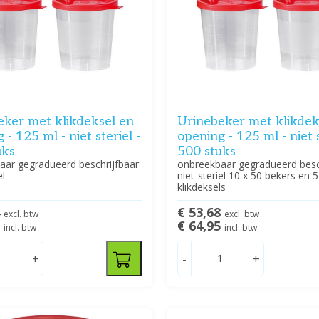
eker met klikdeksel en
Urinebeker met klikdek
 - 125 ml - niet steriel -
opening - 125 ml - niet s
uks
500 stuks
aar gegradueerd beschrijfbaar
onbreekbaar gegradueerd besc
el
niet-steriel 10 x 50 bekers en 
klikdeksels
4
€ 53,68
excl. btw
excl. btw
9
€ 64,95
incl. btw
incl. btw
+
-
+