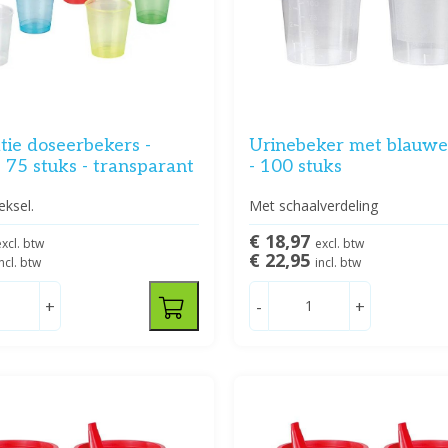
tie doseerbekers -
Urinebeker met blauwe
 75 stuks - transparant
- 100 stuks
eksel.
Met schaalverdeling
€ 18,97
excl. btw
excl. btw
€ 22,95
incl. btw
incl. btw
+
-
+