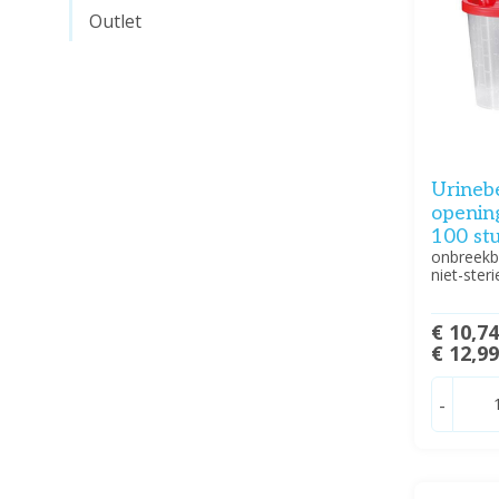
Outlet
Urineb
opening
100 st
onbreekb
niet-steri
€ 10,7
€ 12,9
-