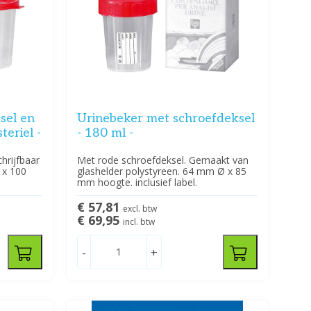
sel en
Urinebeker met schroefdeksel
teriel -
- 180 ml -
hrijfbaar
Met rode schroefdeksel. Gemaakt van
5 x 100
glashelder polystyreen. 64 mm Ø x 85
mm hoogte. inclusief label.
€ 57,81
excl. btw
€ 69,95
incl. btw
-
+