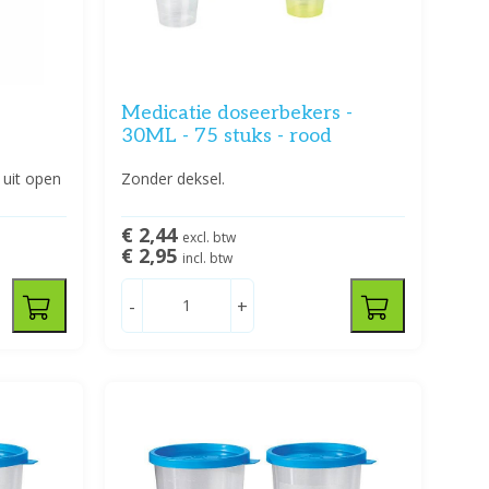
Medicatie doseerbekers -
30ML - 75 stuks - rood
 uit open
Zonder deksel.
€ 2,44
excl. btw
€ 2,95
incl. btw
-
+