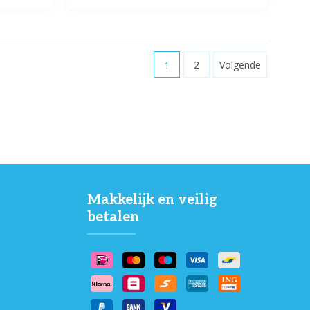
1
2
Volgende
Makkelijk en veilig
betalen