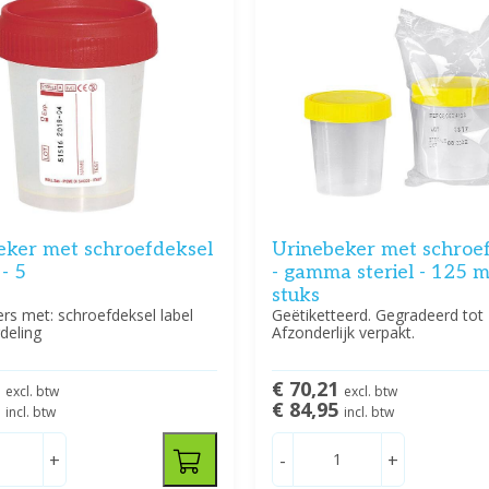
eker met schroefdeksel
Urinebeker met schroe
 - 5
- gamma steriel - 125 m
stuks
rs met: schroefdeksel label
Geëtiketteerd. Gegradeerd tot 
deling
Afzonderlijk verpakt.
0
€ 70,21
excl. btw
excl. btw
5
€ 84,95
incl. btw
incl. btw
+
-
+