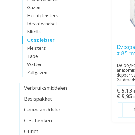
Gazen
Hechtpleisters
Ideaal windsel
Mitella
Oogpleister
Eycopa
Pleisters
x 85 mm
Tape
Watten
De oogko
anatomis
Zalfgazen
depper v
24-draad
Verbruiksmiddelen
€ 9,13
€ 9,95
Basispakket
Geneesmiddelen
-
Geschenken
Outlet