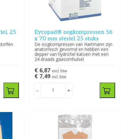
iel, 25
Eycopad® oogkompressen 56
x 70 mm steriel 25 stuks
stoffen
De oogkompressen van Hartmann zijn
anatomisch gevormd en hebben een
depper van hydrofiel katoen met een
24-draads gaasomhulsel.
€ 6,87
excl. btw
€ 7,49
incl. btw
-
+