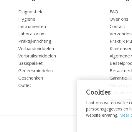
Diagnostiek
FAQ
Hygiëne
Over ons
Instrumenten
Contact
Laboratorium
Verzenden
Praktijkinrichting
Praktijk Pl
Verbandmiddelen
Klantenser
Verbruiksmiddelen
Algemene 
Basispakket
Bestelpro
Geneesmiddelen
Betaalmet
Geschenken
Garantie
Outlet
Nieuwe pr
Cookies
Technische
Nieuwsbrie
Laat ons weten welke c
persoonsgegevens en hel
website ervaring.
Meer o