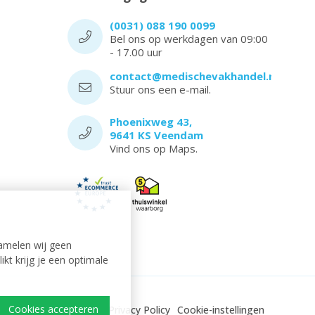
(0031) 088 190 0099
Bel ons op werkdagen van 09:00
- 17.00 uur
contact@medischevakhandel.nl
Stuur ons een e-mail.
Phoenixweg 43,
9641 KS Veendam
Vind ons op Maps.
amelen wij geen
kt krijg je een optimale
Cookies accepteren
l
Sitemap
Disclaimer
Privacy Policy
Cookie-instellingen