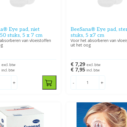
a® Eye pad, niet
BeeSana® Eye pad, ster
, 50 stuks, 5 x 7 cm
stuks, 5 x7 cm
absorberen van vloeistoffen
Voor het absorberen van vloei
og
uit het oog
0
€ 7,29
excl. btw
excl. btw
5
€ 7,95
incl. btw
incl. btw
+
-
+