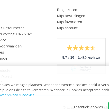
Registreren
Mijn bestellingen
Mijn favorieten
 / Retourneren
Mijn account
us korting 10-25 %*
vice
voorwaarden
ces
/
8.7
10
hoden
3.480 reviews
oducten
 Dienst
f
ookies we mogen plaatsen. Wanneer essentiële cookies aanklikt verz
p je ons de site te verbeteren. Wanneer je Cookies accepteren aankli
ver privacy & cookies
.
Essentiële cookies
© 2026 - Medische vakhande