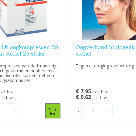
d® oogkompressen 70
Oogverband horlogegla
 steriel 25 stuks
steriel
mpressen van Hartmann zijn
Tegen uitdroging van het oog
ch gevormd en hebben een
an hydrofiel katoen met een
s gaasomhulsel.
€ 7,95
excl. btw
excl. btw
€ 9,62
incl. btw
incl. btw
+
-
+