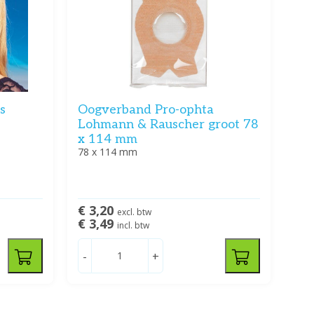
s
Oogverband Pro-ophta
Lohmann & Rauscher groot 78
x 114 mm
78 x 114 mm
€ 3,20
excl. btw
€ 3,49
incl. btw
-
+