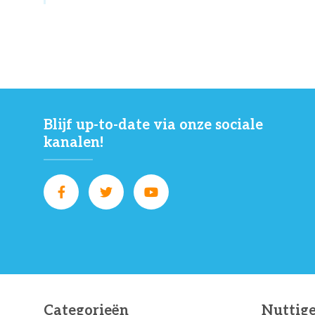
Blijf up-to-date via onze sociale
kanalen!
Categorieën
Nuttige