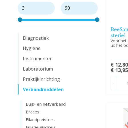
BeeSan
steriel
Diagnostiek
Voor het 
uit het o
Hygiëne
Instrumenten
€ 12,8
Laboratorium
€ 13,9
Praktijkinrichting
-
Verbandmiddelen
Buis- en netverband
Braces
Eilandpleisters
Fixatiewindsels