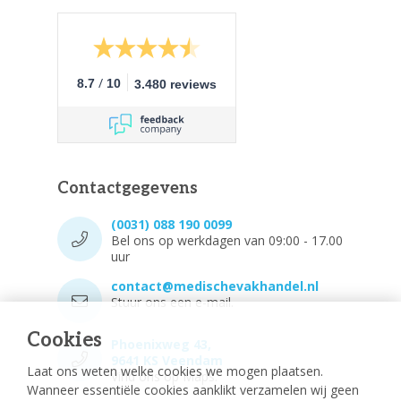
/
8.7
10
3.480 reviews
Contactgegevens
(0031) 088 190 0099
Bel ons op werkdagen van 09:00 - 17.00
uur
contact@medischevakhandel.nl
Stuur ons een e-mail.
Cookies
Phoenixweg 43,
9641 KS Veendam
Laat ons weten welke cookies we mogen plaatsen.
Vind ons op Maps.
Wanneer essentiële cookies aanklikt verzamelen wij geen