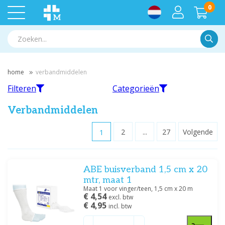
0
Zoek
home
verbandmiddelen
Filteren
Categorieën
Verbandmiddelen
1
2
...
27
Volgende
Filteren
Buis- en netverband
Braces
ABE buisverband 1,5 cm x 20
Filter op merk
mtr, maat 1
AQ
(12)
Maat 1 voor vinger/teen, 1,5 cm x 20 m
€ 4,54
Bauerfeind
(91)
excl. btw
€ 4,95
incl. btw
BD
(2)
Eilandpleisters
Fixatiewindsels
BSN
(76)