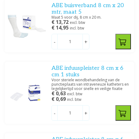
ABE buisverband 8 cm x 20
Hoofd - kleine romp
(5)
mtr, maat 5
Ledematen - kleine hoofden
(7)
Maat 5 voor dij, 8 cm x 20 m.
€ 13,72
Romp
(5)
excl. btw
€ 14,95
incl. btw
Vingers - kleine ledematen
(7)
-
+
Specificatie
Buisverband
(14)
Fixatiepleister
(20)
ABE infuuspleister 8 cm x 6
Gaasdepper
(2)
cm 1 stuks
Haft
(18)
Voor steriele wondbehandeling van de
punctieplaats van intraveneuze katheters en
Hemostase
(1)
tegelijkertijd voor snelle en veilige fixatie
Infuuspleister
(6)
€ 0,63
excl. btw
€ 0,69
incl. btw
Korte rek
(6)
Lange rek
(3)
-
+
Netverband
(10)
Niet steriel
(33)
Niet steriel, splitkompres
(2)
Steriel
(47)