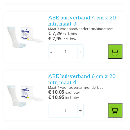
10 cm x 7 m
(1)
Tape
Watten
4 x 6 cm
(1)
5 cm x 10 m
(3)
ABE buisverband 4 cm x 20
10 cm x 2 m
(2)
mtr, maat 3
Maat 3 voor hand/onderarm/kinderarm.
10 cm x 10 m
(3)
€ 7,29
excl. btw
15 cm x 10 m
(3)
€ 7,95
Zalfgazen
incl. btw
12 cm x 4 m
(7)
12 cm x 5 m
(1)
-
+
12 cm x 7 m
(1)
Toon meer
Lagen
ABE buisverband 6 cm x 20
mtr, maat 4
4
(18)
Maat 4 voor bovenarm/onderbeen.
6
(11)
€ 10,05
excl. btw
€ 10,95
8
(12)
incl. btw
12
(1)
-
+
Absorberend
(32)
Grootte