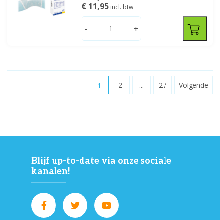
€ 11,95
incl. btw
-
+
1
2
...
27
Volgende
Blijf up-to-date via onze sociale
kanalen!