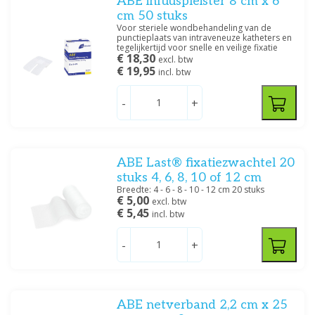
ABE infuuspleister 8 cm x 6
Toon meer
cm 50 stuks
Voor steriele wondbehandeling van de
punctieplaats van intraveneuze katheters en
Filteren
tegelijkertijd voor snelle en veilige fixatie
€ 18,30
excl. btw
€ 19,95
incl. btw
-
+
ABE Last® fixatiezwachtel 20
stuks 4, 6, 8, 10 of 12 cm
Breedte: 4 - 6 - 8 - 10 - 12 cm 20 stuks
€ 5,00
excl. btw
€ 5,45
incl. btw
-
+
ABE netverband 2,2 cm x 25