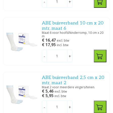
-
+
Curetape
(7)
Hartmann
(78)
Heka
(8)
HemCon
(1)
ABE buisverband 10 cm x 20
Gazen
Hechtpleisters
Klinion
(3)
mtr, maat 6
Lifeguard
(2)
Maat 6 voor hoofd/kinderromp, 10 cm x 20
m
Toon meer
€ 16,47
excl. btw
€ 17,95
incl. btw
Prijs
-
+
Ideaal windsel
Mitella
ABE buisverband 2,5 cm x 20
Afmetingen
mtr, maat 2
Oogpleister
Pleisters
1.25 cm x 5 m
(5)
Maat 2 voor meerdere vingers/tenen.
€ 5,46
excl. btw
1.25 cm x 9.2 m
(4)
€ 5,95
incl. btw
10 cm x 20 m
(1)
10 cm x 4 m
(8)
-
+
10 cm x 5 m
(3)