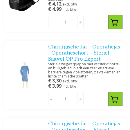
€ 4,12
excl. btw
Prijs
€ 4,99
incl. btw
-
+
Filteren
Chirurgische Jas - Operatiejas
- Operatieschort – Steriel -
Suavel OP Pro Expert
Steriele wegwerpjapon met versterkt borst-
en buikgebied, biedt een zeer effectieve
barrière tegen vloeistoffen, ziektekiemen en
lichte chemische spatten
€ 3,30
excl. btw
€ 3,99
incl. btw
-
+
Chirurgische Jas - Operatiejas
- Operatieschort – Steriel -