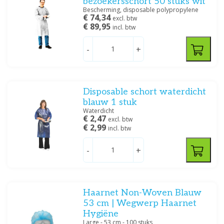
bezoekersschort 50 stuks wit
Bescherming, disposable polypropylene
€ 74,34
excl. btw
€ 89,95
incl. btw
-
+
Disposable schort waterdicht
blauw 1 stuk
Waterdicht
€ 2,47
excl. btw
€ 2,99
incl. btw
-
+
Haarnet Non-Woven Blauw
53 cm | Wegwerp Haarnet
Hygiëne
Large - 53 cm - 100 stuks