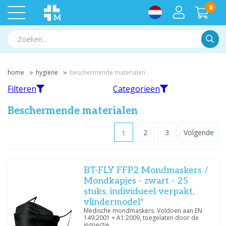
0
Zoek
home
hygiëne
beschermende materialen
Filteren
Categorieën
Beschermende materialen
1
2
3
Volgende
Filteren
Mondmaskers
BT-FLY FFP2 Mondmaskers /
Filter op merk
Mondkapjes - zwart - 25
Lifeguard
(1)
stuks, individueel verpakt,
Meditrade
(2)
vlindermodel*
Mediware
(20)
Medische mondmaskers. Voldoen aan EN
149:2001 + A1:2009, toegelaten door de
inspectie