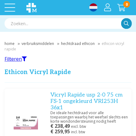
0
Zoek
home
verbruiksmiddelen
hechtdraad ethicon
ethicon vicryl
rapide
Filteren
Ethicon Vicryl Rapide
Filteren
Vicryl Rapide usp 2-0 75 cm
FS-1 ongekleurd VRI253H
36x1
Filter op merk
De ideale hechtdraad voor alle
toepassingen waarbij het weefsel slechts een
Ethicon
(8)
korte wondondersteuning nodig heeft
€ 238,49
excl. btw
€ 259,95
incl. btw