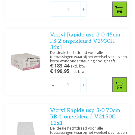
Prijs
-
+
Vicryl Rapide usp 3-0 45cm
Draaddikte
FS-2 ongekleurd V2930H
2-0
(1)
36x1
3-0
(2)
De ideale hechtdraad voor alle
toepassingen waarbij het weefsel slechts een
4-0
(3)
korte wondondersteuning nodig heeft
€ 183,44
excl. btw
5-0
(2)
€ 199,95
incl. btw
-
+
Filteren
Vicryl Rapide usp 3-0 70cm
RB-1 ongekleurd V2150G
12x1
De ideale hechtdraad voor alle
toepassingen waarbij het weefsel slechts een