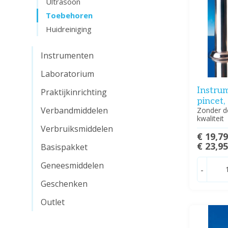
Ultrasoon
Toebehoren
Huidreiniging
Instrumenten
Laboratorium
Instrum
Praktijkinrichting
pincet
Verbandmiddelen
Zonder de
kwaliteit
Verbruiksmiddelen
€ 19,7
€ 23,9
Basispakket
Geneesmiddelen
-
Geschenken
Outlet