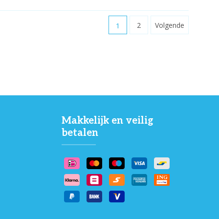
1
2
Volgende
Makkelijk en veilig
betalen