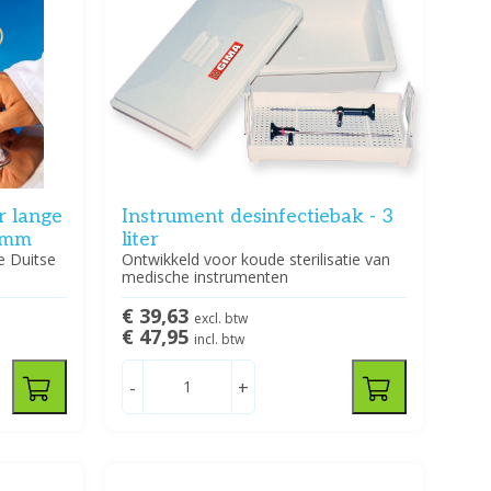
r lange
Instrument desinfectiebak - 3
0 mm
liter
e Duitse
Ontwikkeld voor koude sterilisatie van
medische instrumenten
€ 39,63
excl. btw
€ 47,95
incl. btw
-
+