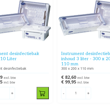
ment desinfectiebak
Instrument desinfectie
10 Liter
inhoud 3 liter - 300 x 2
110 mm
t desinfectiebak
300 x 200 x 110 mm
79
€ 82,60
excl. btw
excl. btw
95
€ 99,95
incl. btw
incl. btw
+
-
+