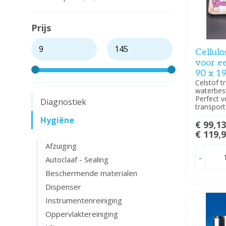
Prijs
Cellulo
voor ee
90 x 1
Celstof tr
waterbest
Perfect v
Diagnostiek
transport
Hygiëne
€ 99,1
€ 119,
Afzuiging
-
Autoclaaf - Sealing
Beschermende materialen
Dispenser
Instrumentenreiniging
Oppervlaktereiniging