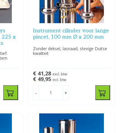
ays
Instrument cilinder voor lange
- 225 x
pincet, 100 mm Ø x 200 mm
ks
Zonder deksel, lasnaad, stevige Duitse
ief.
kwaliteit
tern
€ 41,28
excl. btw
€ 49,95
incl. btw
-
+