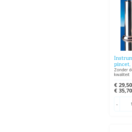
Instrum
pincet
Zonder de
kwaliteit
€ 29,5
€ 35,7
-