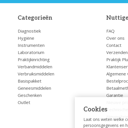
Categorieën
Nuttige
Diagnostiek
FAQ
Hygiëne
Over ons
Instrumenten
Contact
Laboratorium
Verzenden
Praktijkinrichting
Praktijk Pl
Verbandmiddelen
Klantenser
Verbruiksmiddelen
Algemene 
Basispakket
Bestelpro
Geneesmiddelen
Betaalmet
Geschenken
Garantie
Outlet
Nieuwe pr
Cookies
Technische
Nieuwsbrie
Laat ons weten welke c
persoonsgegevens en hel