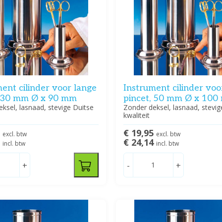
ent cilinder voor lange
Instrument cilinder voo
, 30 mm Ø x 90 mm
pincet, 50 mm Ø x 10
ksel, lasnaad, stevige Duitse
Zonder deksel, lasnaad, stevig
kwaliteit
9
€ 19,95
excl. btw
excl. btw
5
€ 24,14
incl. btw
incl. btw
+
-
+