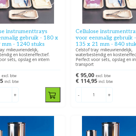
se instrumenttrays
Cellulose instrumenttr
nmalig gebruik - 180 x
voor eenmalig gebruik 
9 mm - 1240 stuks
135 x 21 mm - 840 stu
ay: milieuvriendelijk,
Celstof tray: milieuvriendelijk,
endig en kosteneffectief.
waterbestendig en kosteneffect
oor sets, opslag en intern
Perfect voor sets, opslag en in
transport
3
€ 95,00
excl. btw
excl. btw
95
€ 114,95
incl. btw
incl. btw
+
-
+