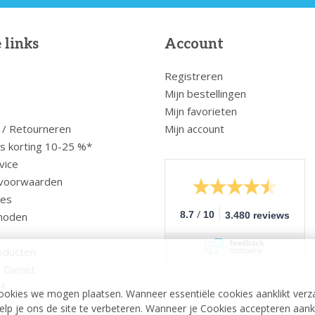
 links
Account
Registreren
Mijn bestellingen
Mijn favorieten
 / Retourneren
Mijn account
us korting 10-25 %*
vice
voorwaarden
ces
/
8.7
10
hoden
3.480 reviews
oducten
 Dienst
f
ookies we mogen plaatsen. Wanneer essentiële cookies aanklikt verz
p je ons de site te verbeteren. Wanneer je Cookies accepteren aankli