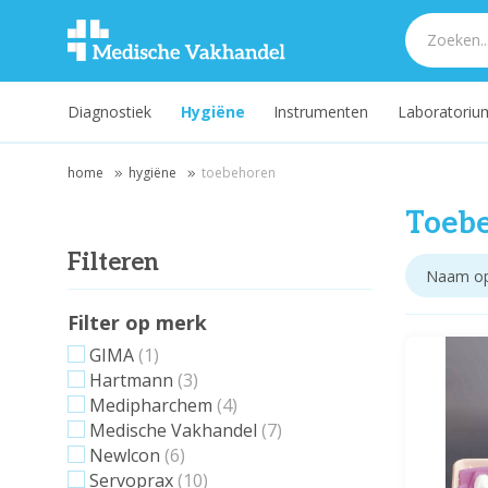
Diagnostiek
Hygiëne
Instrumenten
Laboratoriu
home
hygiëne
toebehoren
Toeb
Filteren
Filter op merk
GIMA
(1)
Hartmann
(3)
Medipharchem
(4)
Medische Vakhandel
(7)
Newlcon
(6)
Servoprax
(10)