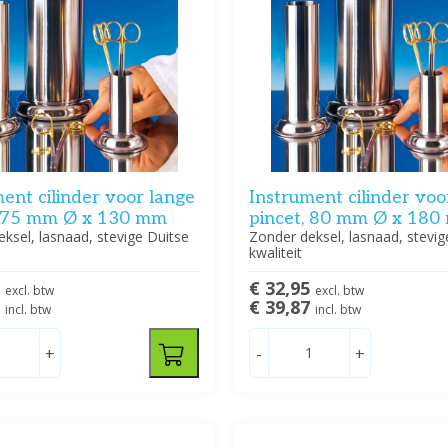
ent cilinder voor lange
Instrument cilinder voo
, 75 mm Ø x 130 mm
pincet, 80 mm Ø x 18
ksel, lasnaad, stevige Duitse
Zonder deksel, lasnaad, stevig
kwaliteit
0
€ 32,95
excl. btw
excl. btw
0
€ 39,87
incl. btw
incl. btw
+
-
+