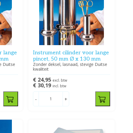
r lange
Instrument cilinder voor lange
0 mm
pincet, 50 mm Ø x 130 mm
e Duitse
Zonder deksel, lasnaad, stevige Duitse
kwaliteit
€ 24,95
excl. btw
€ 30,19
incl. btw
-
+