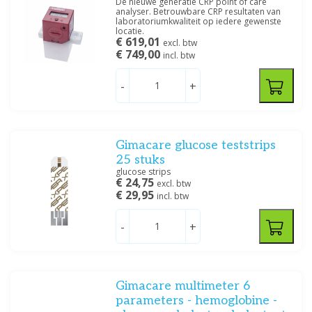
De nieuwe generatie CRP point of care
analyser. Betrouwbare CRP resultaten van
laboratoriumkwaliteit op iedere gewenste
locatie.
€ 619,01
excl. btw
€ 749,00
incl. btw
-
+
Gimacare glucose teststrips
25 stuks
glucose strips
€ 24,75
excl. btw
€ 29,95
incl. btw
-
+
Gimacare multimeter 6
parameters - hemoglobine -