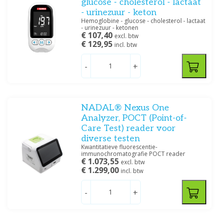
glucose - cholesterol - lactaat
- urinezuur - keton
Hemoglobine - glucose - cholesterol - lactaat
- urinezuur - ketonen
€ 107,40
excl. btw
€ 129,95
incl. btw
-
+
NADAL® Nexus One
Analyzer, POCT (Point-of-
Care Test) reader voor
diverse testen
Kwantitatieve fluorescentie-
immunochromatografie POCT reader
€ 1.073,55
excl. btw
€ 1.299,00
incl. btw
-
+