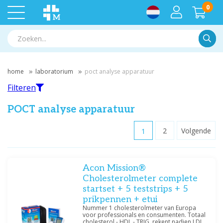
0
Zoek
home
laboratorium
poct analyse apparatuur
Filteren
POCT analyse apparatuur
1
2
Volgende
Filteren
Acon Mission®
Filter op merk
Cholesterolmeter complete
Aidian
(7)
startset + 5 teststrips + 5
NADAL
(3)
prikpennen + etui
Nummer 1 cholesterolmeter van Europa
voor professionals en consumenten. Totaal
cholesterol - HDL - TRIG, rekent nadien LDL