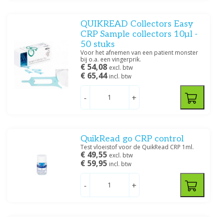
QUIKREAD Collectors Easy
CRP Sample collectors 10µl -
50 stuks
Voor het afnemen van een patient monster
bij o.a. een vingerprik.
€ 54,08
excl. btw
€ 65,44
incl. btw
-
+
QuikRead go CRP control
Test vloeistof voor de QuikRead CRP 1ml.
€ 49,55
excl. btw
€ 59,95
incl. btw
-
+