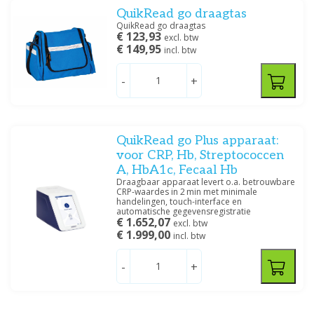
QuikRead go draagtas
QuikRead go draagtas
€ 123,93
excl. btw
€ 149,95
incl. btw
-
+
QuikRead go Plus apparaat:
voor CRP, Hb, Streptococcen
A, HbA1c, Fecaal Hb
Draagbaar apparaat levert o.a. betrouwbare
CRP‑waardes in 2 min met minimale
handelingen, touch‑interface en
automatische gegevensregistratie
€ 1.652,07
excl. btw
€ 1.999,00
incl. btw
-
+