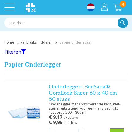
0
Zoek
home
verbruiksmiddelen
papier onderlegger
Filteren
Papier Onderlegger
Filteren
Onderleggers BeeSana®
Comflock Super 60 x 40 cm
50 stuks
Filter op merk
Onderlegger met absorberende kern, niet-
steriel, uitsluitend voor eenmalig gebruik,
Medische Vakhandel
(3)
resoprtie 500 – 800 ml
Meditrade
(3)
€ 9,17
excl. btw
€ 9,99
incl. btw