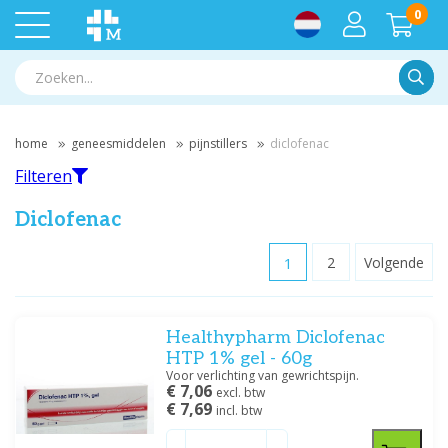
0
Zoek
home
geneesmiddelen
pijnstillers
diclofenac
Filteren
Diclofenac
1
2
Volgende
Filteren
Healthypharm Diclofenac
Filter op merk
HTP 1% gel - 60g
GSK
(2)
Voor verlichting van gewrichtspijn.
€ 7,06
Healthypharm
(11)
excl. btw
€ 7,69
incl. btw
Leidapharm
(2)