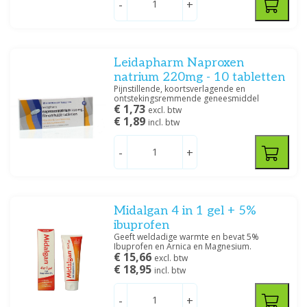
-
+
Prijs
Leidapharm Naproxen
natrium 220mg - 10 tabletten
Pijnstillende, koortsverlagende en
ontstekingsremmende geneesmiddel
Specificatie
€ 1,73
excl. btw
€ 1,89
incl. btw
Creme/zalf, Oplossing/lotion/gel
(2)
Oplossing/lotion/gel
(8)
-
+
Tablet/capsule
(5)
Filteren
Midalgan 4 in 1 gel + 5%
ibuprofen
Geeft weldadige warmte en bevat 5%
Ibuprofen en Arnica en Magnesium.
€ 15,66
excl. btw
€ 18,95
incl. btw
-
+