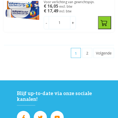
Voor verlichting van gewrichtspijn.
€ 16,05
excl. btw
€ 17,49
incl. btw
-
+
1
2
Volgende
Blijf up-to-date via onze sociale
kanalen!