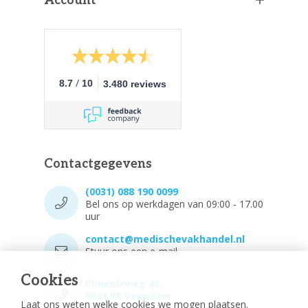
Account
/
8.7
10
3.480 reviews
Contactgegevens
(0031) 088 190 0099
Bel ons op werkdagen van 09:00 - 17.00
uur
contact@medischevakhandel.nl
Stuur ons een e-mail.
Cookies
Phoenixweg 43,
9641 KS Veendam
Laat ons weten welke cookies we mogen plaatsen.