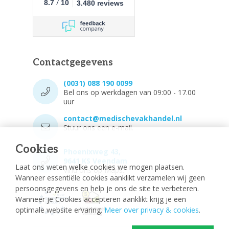
/
8.7
10
3.480 reviews
Contactgegevens
(0031) 088 190 0099
Bel ons op werkdagen van 09:00 - 17.00
uur
contact@medischevakhandel.nl
Stuur ons een e-mail.
Cookies
Phoenixweg 43,
9641 KS Veendam
Laat ons weten welke cookies we mogen plaatsen.
Vind ons op Maps.
Wanneer essentiële cookies aanklikt verzamelen wij geen
persoonsgegevens en help je ons de site te verbeteren.
Wanneer je Cookies accepteren aanklikt krijg je een
optimale website ervaring.
Meer over privacy & cookies
.