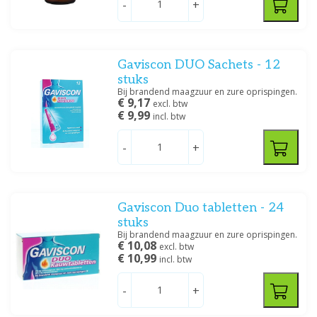
-
+
Prijs
Gaviscon DUO Sachets - 12
stuks
Bij brandend maagzuur en zure oprispingen.
€ 9,17
excl. btw
Specificatie
€ 9,99
incl. btw
Drank/Druppels/Stroop, Oplossing/lotion/gel
(1)
Poeder/Sachet
(1)
-
+
Tablet/capsule
(12)
Filteren
Gaviscon Duo tabletten - 24
stuks
Bij brandend maagzuur en zure oprispingen.
€ 10,08
excl. btw
€ 10,99
incl. btw
-
+