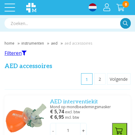
0
Zoek
home
instrumenten
aed
aed accessoires
Filteren
AED accessoires
1
2
Volgende
Filteren
AED interventiekit
Filter op merk
Mond op mondbeademingsmasker
€ 5,74
Aivia
(2)
excl. btw
€ 6,95
incl. btw
ARKY
(7)
Medische Vakhandel
(5)
-
+