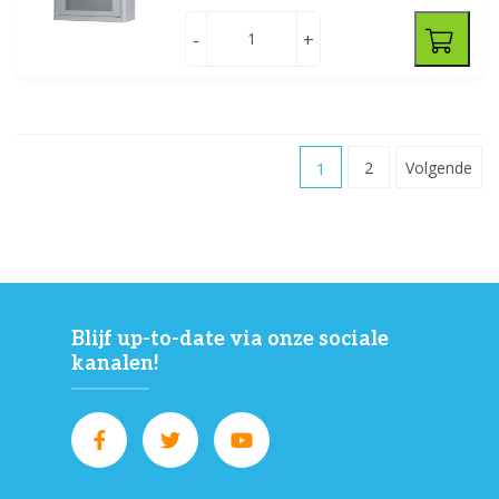
-
+
1
2
Volgende
Blijf up-to-date via onze sociale
kanalen!