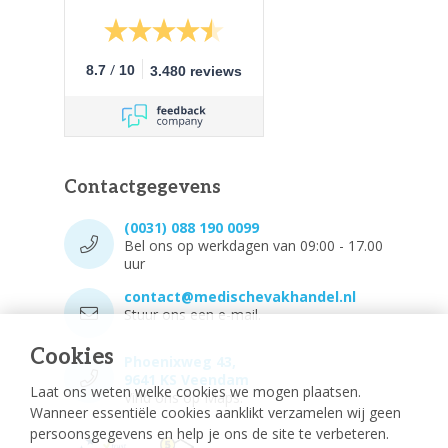
/
8.7
10
3.480 reviews
Contactgegevens
(0031) 088 190 0099
Bel ons op werkdagen van 09:00 - 17.00
uur
contact@medischevakhandel.nl
Stuur ons een e-mail.
Cookies
Phoenixweg 43,
9641 KS Veendam
Laat ons weten welke cookies we mogen plaatsen.
Vind ons op Maps.
Wanneer essentiële cookies aanklikt verzamelen wij geen
persoonsgegevens en help je ons de site te verbeteren.