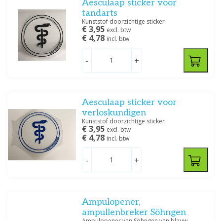
Aesculaap sticker voor
tandarts
Kunststof doorzichtige sticker
€ 3,95
excl. btw
€ 4,78
incl. btw
-
+
Aesculaap sticker voor
verloskundigen
Kunststof doorzichtige sticker
€ 3,95
excl. btw
€ 4,78
incl. btw
-
+
Ampulopener,
ampullenbreker Söhngen
Ampulopener van Söhngen van blauw