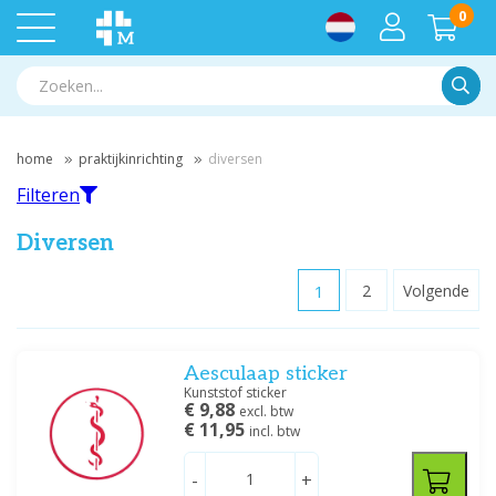
0
Zoek
home
praktijkinrichting
diversen
Filteren
Diversen
1
2
Volgende
Filteren
Aesculaap sticker
Filter op merk
Kunststof sticker
€ 9,88
B-LINE
(2)
excl. btw
€ 11,95
incl. btw
Medicast
(5)
Medische Vakhandel
(4)
-
+
Ratiomed
(5)