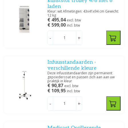
kunststof trolley 4/6 met 6
laden
Kleur: wit Afmetingen: 43x41x94 cm Gewicht:
12 kg
€ 495,04
excl. btw
€ 599,00
incl. btw
-
+
Infuusstandaarden -
verschillende kleure
Deze infuusstandaarden zijn permanent
gepoedercoat en passen zich aan aan uw
praktijk in kleur
€ 90,87
excl. btw
€ 109,95
incl. btw
-
+
Medicast Oscillerende