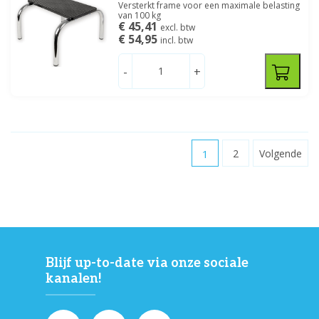
Versterkt frame voor een maximale belasting
van 100 kg
€ 45,41
excl. btw
€ 54,95
incl. btw
-
+
1
2
Volgende
Blijf up-to-date via onze sociale
kanalen!