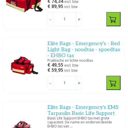
€ 74,34
excl. btw
Kunststof
(5)
€ 89,95
incl. btw
Polyamide
(8)
Polyester
(4)
-
+
Filteren
Elite Bags - Emergency's - Red
Light Bag - noodtas - spoedtas
- EHBO tas
Praktische en lichte noodtas
€ 49,55
excl. btw
€ 59,95
incl. btw
-
+
Elite Bags - Emergency's EMS
Tarpaulin Basic Life Support
Basic Life Support EHBO tas met grote
capaciteit. De ruime en onderverdeelde
EHBO tas van ...