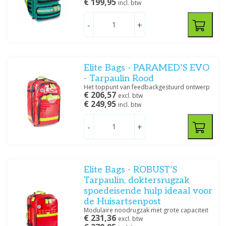
€ 199,95
incl. btw
-
+
Elite Bags - PARAMED’S EVO
- Tarpaulin Rood
Het toppunt van feedbackgestuurd ontwerp
€ 206,57
excl. btw
€ 249,95
incl. btw
-
+
Elite Bags - ROBUST’S
Tarpaulin, doktersrugzak
spoedeisende hulp ideaal voor
de Huisartsenpost
Modulaire noodrugzak met grote capaciteit
€ 231,36
excl. btw