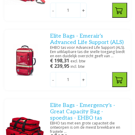
-
+
Prijs
Elite Bags - Emerair's
Advanced Life Support (ALS)
EHBO tas voor Advanced Life Support (ALS).
Grootte
Een uitklapbare tas die snelle toegang biedt
en een duidelijk overzicht geeft van ...
€ 198,31
1 - 4 Liter
(1)
excl. btw
€ 239,95
incl. btw
5 - 9 Liter
(1)
20 - 24 Liter
(2)
-
+
25 - 29 Liter
(2)
30 - 34 Liter
(4)
35 - 39 Liter
(2)
45 - 49 Liter
(4)
Elite Bags - Emergency's -
Great Capacity Bag -
spoedtas - EHBO tas
Specificatie
EBHO tas met een grote capaciteit die
ontworpen is om de meest breekbare en
Geen opgave
(3)
fragiele ...