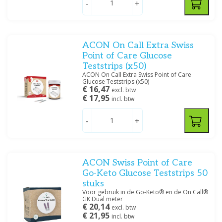
-
+
Ascensia
(1)
Elite Bags
(4)
Ht One
(2)
iSens INC
(1)
ACON On Call Extra Swiss
Medtrust
(2)
Point of Care Glucose
Roche
(4)
Teststrips (x50)
ACON On Call Extra Swiss Point of Care
Glucose Teststrips (x50)
€ 16,47
excl. btw
Prijs
€ 17,95
incl. btw
-
+
Filteren
ACON Swiss Point of Care
Go-Keto Glucose Teststrips 50
stuks
Voor gebruik in de Go-Keto® en de On Call®
GK Dual meter
€ 20,14
excl. btw
€ 21,95
incl. btw