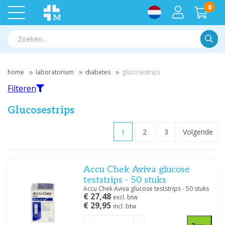
0
Zoek
home
laboratorium
diabetes
glucosestrips
Filteren
Glucosestrips
1
2
3
Volgende
Filteren
Accu Chek Aviva glucose
Filter op merk
teststrips - 50 stuks
Abbot
(2)
Accu Chek Aviva glucose teststrips - 50 stuks
€ 27,48
Abbott
(1)
excl. btw
€ 29,95
incl. btw
Acon
(4)
Aidian
(1)