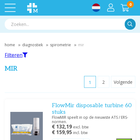
0
Zoek
home
diagnostiek
spirometrie
mir
Filteren
MIR
1
2
Volgende
Filteren
FlowMir disposable turbine 60
Filter op merk
stuks
Medische Vakhandel
(1)
FlowMIR speelt in op de nieuwste ATS / ERS-
normen.
MIR
(18)
€ 132,19
excl. btw
€ 159,95
incl. btw