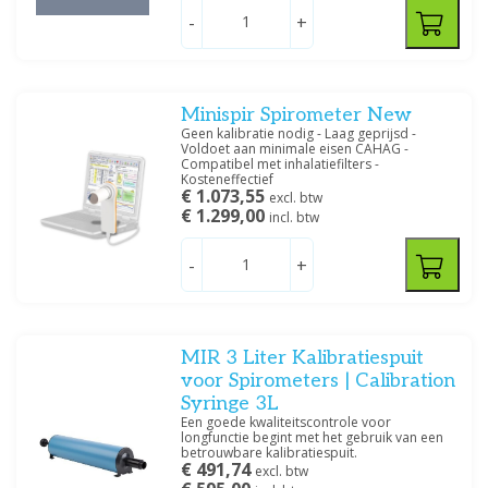
Prijs
-
+
Minispir Spirometer New
Geen kalibratie nodig - Laag geprijsd -
Filteren
Voldoet aan minimale eisen CAHAG -
Compatibel met inhalatiefilters -
Kosteneffectief
€ 1.073,55
excl. btw
€ 1.299,00
incl. btw
-
+
MIR 3 Liter Kalibratiespuit
voor Spirometers | Calibration
Syringe 3L
Een goede kwaliteitscontrole voor
longfunctie begint met het gebruik van een
betrouwbare kalibratiespuit.
€ 491,74
excl. btw