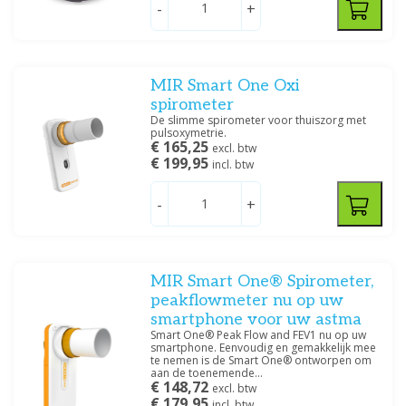
-
+
MIR Smart One Oxi
spirometer
De slimme spirometer voor thuiszorg met
pulsoxymetrie.
€ 165,25
excl. btw
€ 199,95
incl. btw
-
+
MIR Smart One® Spirometer,
peakflowmeter nu op uw
smartphone voor uw astma
Smart One® Peak Flow and FEV1 nu op uw
smartphone. Eenvoudig en gemakkelijk mee
te nemen is de Smart One® ontworpen om
aan de toenemende...
€ 148,72
excl. btw
€ 179,95
incl. btw