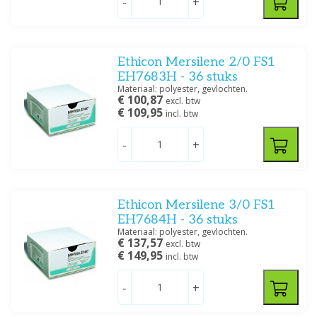
Prijs
-
+
Ethicon Mersilene 2/0 FS1
EH7683H - 36 stuks
Draaddikte
Materiaal: polyester, gevlochten.
€ 100,87
excl. btw
2-0
(2)
€ 109,95
incl. btw
3-0
(2)
4-0
(2)
-
+
5-0
(1)
Filteren
Ethicon Mersilene 3/0 FS1
EH7684H - 36 stuks
Materiaal: polyester, gevlochten.
€ 137,57
excl. btw
€ 149,95
incl. btw
-
+