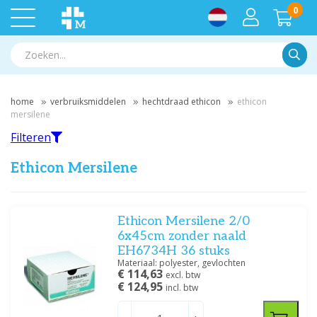
0
Zoek
home
verbruiksmiddelen
hechtdraad ethicon
ethicon
mersilene
Filteren
Ethicon Mersilene
Filteren
Ethicon Mersilene 2/0
6x45cm zonder naald
EH6734H 36 stuks
Filter op merk
Materiaal: polyester, gevlochten
€ 114,63
Ethicon
(7)
excl. btw
€ 124,95
incl. btw