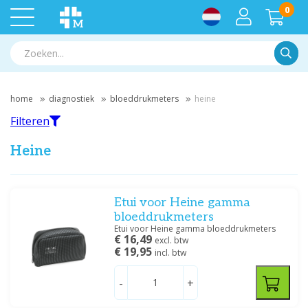
0
Zoek
home
diagnostiek
bloeddrukmeters
heine
Filteren
Heine
Filteren
Etui voor Heine gamma
bloeddrukmeters
Etui voor Heine gamma bloeddrukmeters
Filter op merk
€ 16,49
excl. btw
€ 19,95
incl. btw
Heine
(20)
-
+
Prijs