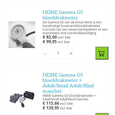
HEINE Gamma G5
bloeddrukmeter
De Gamma G5 van de firma Heine is een
handmatige bovenarmbloeddrukmeter
Afmetingen
voorzien van een nieuw meetsysteem en een
manometer met overdrukbeveiliging.
Small child
(1)
€ 82,60
excl. btw
Extra Small
(1)
€ 99,95
incl. btw
Small
(2)
Adult
(2)
-
+
Large
(2)
Extra Large
(2)
HEINE Gamma G5
Filteren
bloeddrukmeter +
Adult/Small Adult/Kind
manchet
HEINE Gamma G5 bloeddrukmeter +
Adult/Small Adult/Kind manchet
€ 115,66
excl. btw
€ 139,95
incl. btw