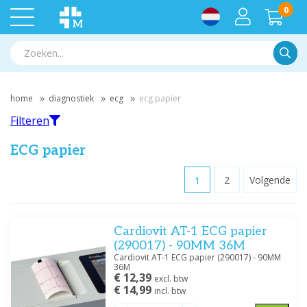
0
Zoek
home
diagnostiek
ecg
ecg papier
Filteren
ECG papier
1
2
Volgende
Filteren
Cardiovit AT-1 ECG papier
Filter op merk
(290017) - 90MM 36M
Cardioline
(2)
Cardiovit AT-1 ECG papier (290017) - 90MM
36M
Contec
(1)
€ 12,39
excl. btw
Medische Vakhandel
(6)
€ 14,99
incl. btw
Mindray
(2)