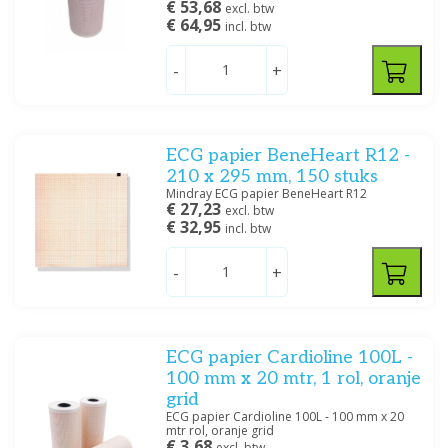
€ 53,68
excl. btw
€ 64,95
incl. btw
-
+
ECG papier BeneHeart R12 -
210 x 295 mm, 150 stuks
Mindray ECG papier BeneHeart R12
€ 27,23
excl. btw
€ 32,95
incl. btw
-
+
ECG papier Cardioline 100L -
100 mm x 20 mtr, 1 rol, oranje
grid
ECG papier Cardioline 100L - 100 mm x 20
mtr rol, oranje grid
€ 3,68
excl. btw