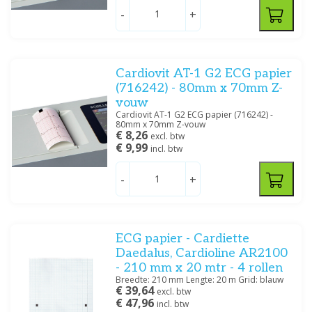
Schiller
(3)
-
+
Welch Allyn
(4)
Prijs
Cardiovit AT-1 G2 ECG papier
(716242) - 80mm x 70mm Z-
vouw
Cardiovit AT-1 G2 ECG papier (716242) -
80mm x 70mm Z-vouw
€ 8,26
excl. btw
€ 9,99
incl. btw
Filteren
-
+
ECG papier - Cardiette
Daedalus, Cardioline AR2100
- 210 mm x 20 mtr - 4 rollen
Breedte: 210 mm Lengte: 20 m Grid: blauw
€ 39,64
excl. btw
€ 47,96
incl. btw