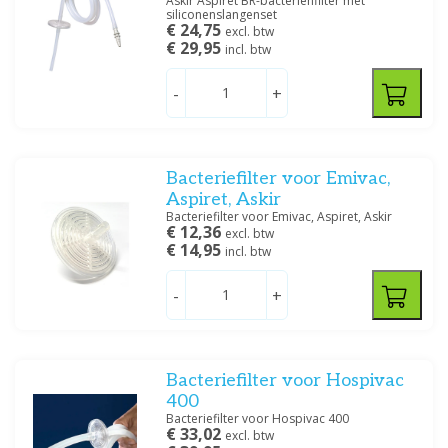
Askir Aspiret BR-bacteriënfilter met
siliconenslangenset
€ 24,75
excl. btw
€ 29,95
incl. btw
-
+
Bacteriefilter voor Emivac,
Aspiret, Askir
Bacteriefilter voor Emivac, Aspiret, Askir
€ 12,36
excl. btw
€ 14,95
incl. btw
-
+
Bacteriefilter voor Hospivac
400
Bacteriefilter voor Hospivac 400
€ 33,02
excl. btw