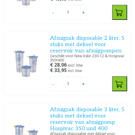
Medische Vakhandel
(3)
Vega
(5)
-
+
Prijs
Afzuigzak disposable 2 liter, 5
stuks met deksel voor
reservoir van afzuigpompen
Geschikt voor New Askir 230-12 & Hospivac
350/400
€ 28,06
excl. btw
Filteren
€ 33,95
incl. btw
-
+
Afzuigzak disposable 3 liter, 5
stuks met deksel voor
reservoir van afzuigpomp
Hospivac 350 und 400
Afzuigzak disposable met deksel voor