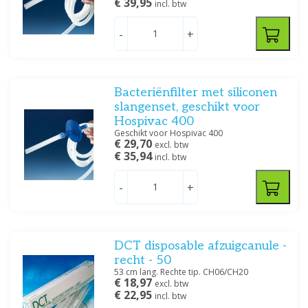
€ 39,95
incl. btw
-
+
Bacteriënfilter met siliconen
slangenset, geschikt voor
Hospivac 400
Geschikt voor Hospivac 400
€ 29,70
excl. btw
€ 35,94
incl. btw
-
+
DCT disposable afzuigcanule -
recht - 50
53 cm lang. Rechte tip. CH06/CH20
€ 18,97
excl. btw
€ 22,95
incl. btw