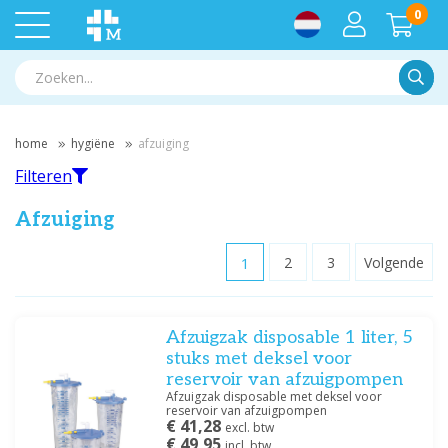
0
Zoek
home
hygiëne
afzuiging
Filteren
Afzuiging
1
2
3
Volgende
Filteren
Afzuigzak disposable 1 liter, 5
Filter op merk
stuks met deksel voor
Askir
(7)
reservoir van afzuigpompen
CA-MI
(2)
Afzuigzak disposable met deksel voor
reservoir van afzuigpompen
DCT
(12)
€ 41,28
excl. btw
GIMA
(2)
€ 49,95
incl. btw