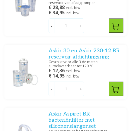
reservoir van afzuigpompen
€ 28,88
excl. btw
€ 34,95
incl. btw
-
+
Askir 30 en Askir 230-12 BR
reservoir afdichtingsring
Geschikt voor alle 3 de maten,
autoclaveerbaar tot 120 °C
€ 12,36
excl. btw
€ 14,95
incl. btw
-
+
Askir Aspiret BR-
bacteriënfilter met
siliconenslangenset