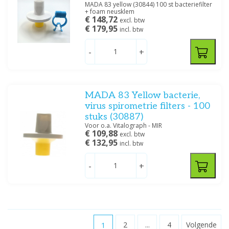
MADA 83 yellow (30844) 100 st bacteriefilter
+ foam neusklem
€ 148,72
excl. btw
€ 179,95
incl. btw
-
+
MADA 83 Yellow bacterie,
virus spirometrie filters - 100
stuks (30887)
Voor o.a. Vitalograph - MIR
€ 109,88
excl. btw
€ 132,95
incl. btw
-
+
1
2
...
4
Volgende