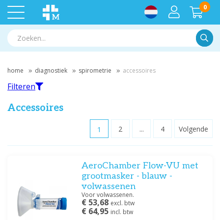
0
Zoek
home
diagnostiek
spirometrie
accessoires
Filteren
Accessoires
1
2
...
4
Volgende
Filteren
AeroChamber Flow-VU met
Filter op merk
grootmasker - blauw -
Medische Vakhandel
(4)
volwassenen
MIR
(3)
Voor volwassenen.
€ 53,68
excl. btw
Vitalograph
(1)
€ 64,95
incl. btw
Vortex
(3)