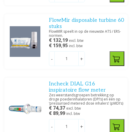
FlowMir disposable turbine 60
stuks
FlowMIR speelt in op de nieuwste ATS / ERS-
normen.
€ 132,19
excl. btw
€ 159,95
incl. btw
-
+
Incheck DIAL G16
inspiratoire flow meter
Zes weerstandsgroepen betrekking op
droge poederinhalatoren (DPI’s) en één op
‘pressurised metered dose inhalers’ (pMDI’s)
€ 74,37
excl. btw
€ 89,99
incl. btw
-
+