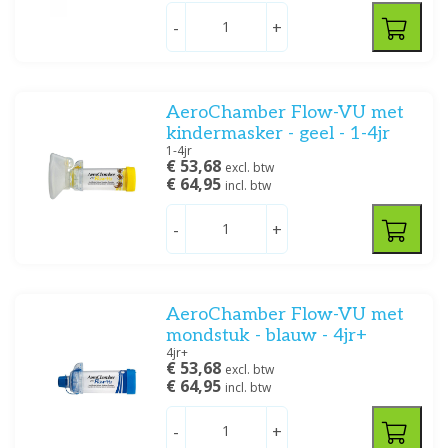
Welch Allyn
(4)
-
+
Prijs
AeroChamber Flow-VU met
kindermasker - geel - 1-4jr
1-4jr
€ 53,68
excl. btw
€ 64,95
incl. btw
Filteren
-
+
AeroChamber Flow-VU met
mondstuk - blauw - 4jr+
4jr+
€ 53,68
excl. btw
€ 64,95
incl. btw
-
+