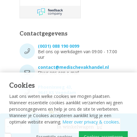
Contactgegevens
(0031) 088 190 0099
Bel ons op werkdagen van 09:00 - 17.00
uur
contact@medischevakhandel.nl
Stuur ons een e-mail.
Cookies
Phoenixweg 43,
9641 KS Veendam
Laat ons weten welke cookies we mogen plaatsen.
Vind ons op Maps.
Wanneer essentiële cookies aanklikt verzamelen wij geen
persoonsgegevens en help je ons de site te verbeteren.
Wanneer je Cookies accepteren aanklikt krijg je een
optimale website ervaring.
Meer over privacy & cookies
.
-
In winkelwagen
Essentiële cookies
Cookies accepteren