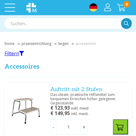
0
Suche
home
praxiseinrichtung
liegen
accessoires
Filtern
Accessoires
Filtern
Auftritt mit 2 Stufen
Das ideale, praktische Hilfsmittel zum
bequemen Erreichen höher gelegener
Nach Marke filtern
Gegenstände
€ 123,93
exkl. mwst
Habru
(1)
€ 149,95
inkl. mwst.
Medische Vakhandel
(1)
Servoprax
(3)
-
+