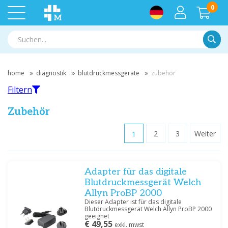
0
Suche
home
diagnostik
blutdruckmessgeräte
zubehör
Filtern
Zubehör
1
2
3
Weiter
Filtern
Adapter für das digitale
Nach Marke filtern
Blutdruckmessgerät Welch
GIMA
(9)
Allyn ProBP 2000
Huntleigh
(2)
Dieser Adapter ist für das digitale
Blutdruckmessgerät Welch Allyn ProBP 2000
Microlife
(2)
geeignet
Welch Allyn
(12)
€ 49,55
exkl. mwst