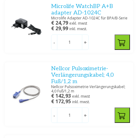
Microlife WatchBP A+B
adapter AD-1024C
Microlife Adapter AD-1024C für BPA/B-Serie
€ 24,79
exkl. mwst
€ 29,99
inkl. mwst.
-
+
Nellcor Pulsoximetrie-
Verlängerungskabel; 4,0
Fuß/1,2 m
Nellcor Pulsoximetrie-Verlängerungskabel;
4,0 Fuß/1,2 m
€ 142,93
exkl. mwst
€ 172,95
inkl. mwst.
-
+