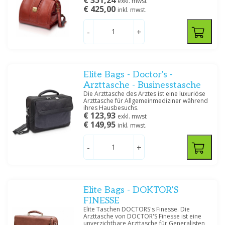
€ 351,24
exkl. mwst
€ 425,00
inkl. mwst.
-
+
Elite Bags - Doctor's -
Arzttasche - Businesstasche
Die Arzttasche des Arztes ist eine luxuriöse
Arzttasche für Allgemeinmediziner während
ihres Hausbesuchs.
€ 123,93
exkl. mwst
€ 149,95
inkl. mwst.
-
+
Elite Bags - DOKTOR'S
FINESSE
Elite Taschen DOCTORS's Finesse. Die
Arzttasche von DOCTOR'S Finesse ist eine
unverzichtbare Arzttasche für Generalisten