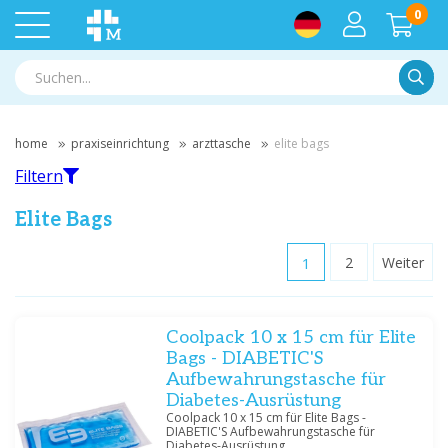
0
Suche
home
praxiseinrichtung
arzttasche
elite bags
Filtern
Elite Bags
1
2
Weiter
Filtern
Coolpack 10 x 15 cm für Elite
Nach Marke filtern
Bags - DIABETIC'S
Elite Bags
(21)
Aufbewahrungstasche für
Diabetes-Ausrüstung
Coolpack 10 x 15 cm für Elite Bags -
Preis
DIABETIC'S Aufbewahrungstasche für
Diabetes-Ausrüstung