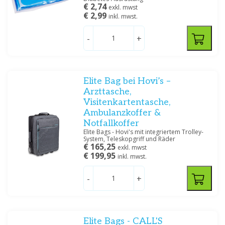
€ 2,74
exkl. mwst
€ 2,99
inkl. mwst.
-
+
Größe
1 - 4 Liter
(1)
10 - 14 Liter
(3)
Elite Bag bei Hovi’s –
15 - 19 Liter
(6)
Arzttasche,
Visitenkartentasche,
20 - 24 Liter
(1)
Ambulanzkoffer &
25 - 29 Liter
(1)
Notfallkoffer
30 - 34 Liter
(2)
Elite Bags - Hovi's mit integriertem Trolley-
System, Teleskopgriff und Räder
€ 165,25
exkl. mwst
€ 199,95
Spezifikation
inkl. mwst.
Leder
(3)
-
+
Nylon
(1)
Polyamide
(1)
Polyester
(7)
Elite Bags - CALL'S