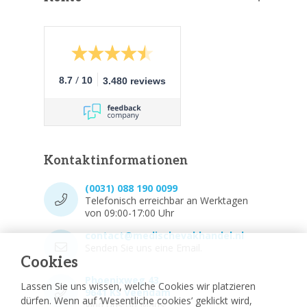
/
8.7
10
3.480 reviews
Kontaktinformationen
(0031) 088 190 0099
Telefonisch erreichbar an Werktagen
von 09:00-17:00 Uhr
contact@medischevakhandel.nl
Senden Sie uns eine Email.
Cookies
Phoenixweg 43,
Lassen Sie uns wissen, welche Cookies wir platzieren
9641 KS Veendam
dürfen. Wenn auf ‘Wesentliche cookies’ geklickt wird,
Vind ons op Maps.