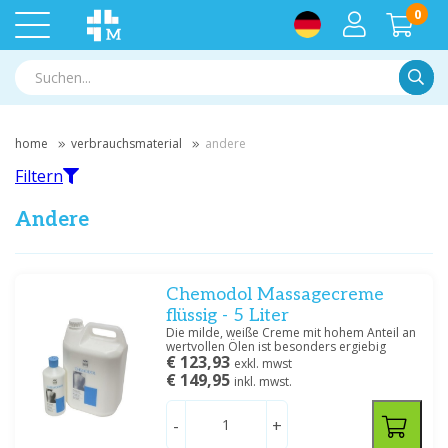
0
Suche
home
verbrauchsmaterial
andere
Filtern
Andere
Filtern
Chemodol Massagecreme
flüssig - 5 Liter
Die milde, weiße Creme mit hohem Anteil an
Nach Marke filtern
wertvollen Ölen ist besonders ergiebig
€ 123,93
exkl. mwst
Chemodis
(1)
€ 149,95
inkl. mwst.
-
+
Preis