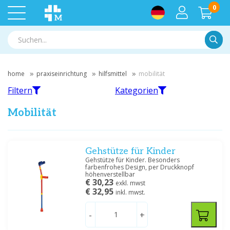
0
Suche
home
praxiseinrichtung
hilfsmittel
mobilität
Filtern
Kategorien
Mobilität
Filtern
Gehstütze für Kinder
Krücken
Rollator
Gehstütze für Kinder. Besonders
farbenfrohes Design, per Druckknopf
Nach Marke filtern
höhenverstellbar
€ 30,23
exkl. mwst
Medische Vakhandel
(10)
€ 32,95
inkl. mwst.
Servoprax
(1)
-
+
Rollstuhl