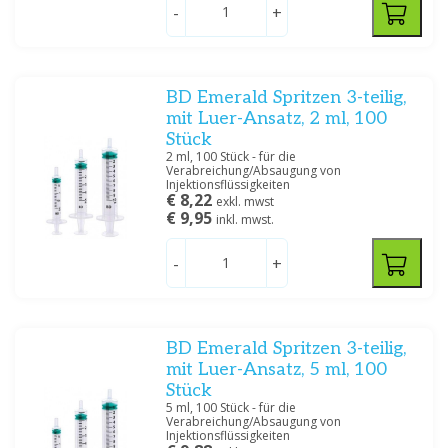
Preis
-
+
BD Emerald Spritzen 3-teilig,
mit Luer-Ansatz, 2 ml, 100
Abmessungen
Stück
19 MM
(1)
2 ml, 100 Stück - für die
Verabreichung/Absaugung von
23 MM
(1)
Injektionsflüssigkeiten
€ 8,22
exkl. mwst
25 MM
(2)
€ 9,95
inkl. mwst.
28 MM
(1)
32 MM
(2)
-
+
38 MM
(1)
Größe
BD Emerald Spritzen 3-teilig,
18 G
(1)
mit Luer-Ansatz, 5 ml, 100
20 G
(2)
Stück
5 ml, 100 Stück - für die
21 G
(1)
Verabreichung/Absaugung von
22 G
(1)
Injektionsflüssigkeiten