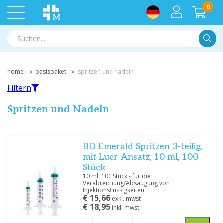
0
Suche
home
basispaket
spritzen und nadeln
Filtern
Spritzen und Nadeln
Filtern
BD Emerald Spritzen 3-teilig,
mit Luer-Ansatz, 10 ml, 100
Stück
Nach Marke filtern
10 ml, 100 Stück - für die
Verabreichung/Absaugung von
BD
(5)
Injektionsflüssigkeiten
Terumo
(8)
€ 15,66
exkl. mwst
€ 18,95
inkl. mwst.