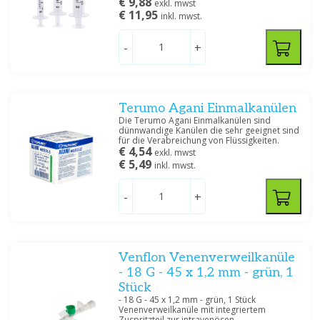
€ 9,88
exkl. mwst
23 G
(2)
€ 11,95
inkl. mwst.
24 G
(1)
26 G
(1)
-
+
27 G
(1)
2 ML
(1)
5 ML
(1)
10 ML
(1)
Terumo Agani Einmalkanülen
Die Terumo Agani Einmalkanülen sind
dünnwandige Kanülen die sehr geeignet sind
für die Verabreichung von Flüssigkeiten.
Spezifikation
€ 4,54
exkl. mwst
€ 5,49
inkl. mwst.
0,40 MM
(1)
0,45 MM
(1)
-
+
0,55 MM
(1)
0,60 MM
(2)
0,70 MM
(1)
0,80 MM
(1)
Venflon Venenverweilkanüle
0,90 MM
(1)
- 18 G - 45 x 1,2 mm - grün, 1
Stück
- 18 G - 45 x 1,2 mm - grün, 1 Stück
Venenverweilkanüle mit integriertem
Filtern
Zuspritzteil zur intravenösen