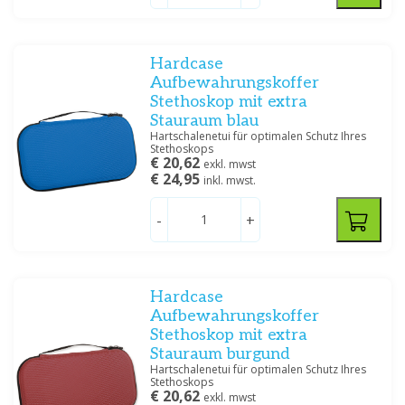
Preis
Hardcase
Aufbewahrungskoffer
Littmann Cardiology IV
Littmann Master Cardiology
Stethoskop mit extra
Stauraum blau
Hartschalenetui für optimalen Schutz Ihres
Stethoskops
Filtern
€ 20,62
exkl. mwst
€ 24,95
inkl. mwst.
Littmann CORE
Andere Stethoskope
-
+
Hardcase
Zubehör
Aufbewahrungskoffer
Stethoskop mit extra
Stauraum burgund
Hartschalenetui für optimalen Schutz Ihres
Stethoskops
€ 20,62
exkl. mwst