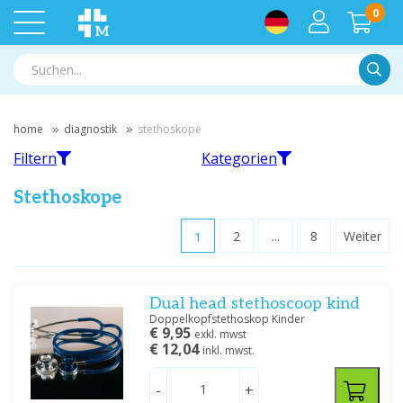
0
Suche
home
diagnostik
stethoskope
Filtern
Kategorien
Stethoskope
1
2
...
8
Weiter
Filtern
Heine
Welch Allyn
Dual head stethoscoop kind
Nach Marke filtern
Doppelkopfstethoskop Kinder
€ 9,95
Heine
(3)
exkl. mwst
€ 12,04
inkl. mwst.
LITTMANN
(70)
Medische Vakhandel
(3)
Littmann Classic II Pediatric /
Littmann Classic III
Infant
-
+
Spengler
(9)